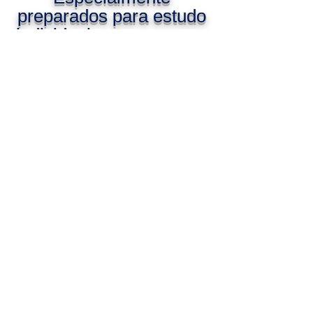
preparados para estudo
individual, em pequenos
grupos ou com toda a
igreja
CURSOS E SEUS
CONTEÚDOS:
Veja o conteúdo do curso desejado
clicando nele
.
I
ADORAÇÃO
(Teologia da
Adoração)
II.
ORAÇÃO
(
Teologia da
Oração
)
III.
EVANGELIZAÇÃO
(
Teologia
da Evangelização
)
IV
.
LIDERANÇA
CRIATIVA