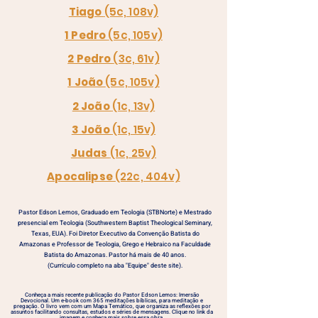
Tiago
(5c, 108v)
1 Pedro
(5c, 105v)
2 Pedro
(3c, 61v)
1 João
(5c, 105v)
2 João
(1c, 13v)
3 João
(1c, 15v)
Judas
(1c, 25v)
Apocalipse
(22c, 404v)
Pastor Edson Lemos, Graduado em Teologia (STBNorte) e Mestrado
presencial em Teologia (Southwestern Baptist Theological Seminary,
Texas, EUA). Foi Diretor Executivo da Convenção Batista do
Amazonas e Professor de Teologia, Grego e Hebraico na Faculdade
Batista do Amazonas. Pastor há mais de 40 anos.
(
Currículo
completo
na aba "Equipe" deste site).
Conheça a mais recente publicação do Pastor Edson Lemos: Imersão
Devocional. Um e-book com 365 meditações bíblicas, para meditação e
pregação. O livro vem com um Mapa Temático, que organiza as reflexões por
assuntos facilitando consultas, estudos e séries de mensagens.
Clique no link da
imagem e conheça mais sobre essa obra.