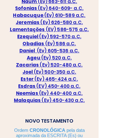
Naum
(Ev) 663-611 a.C.
Sofonias
(Ev) 640-609- a.C.
Habacuque
(Ev) 610-589 a.C.
Jeremias
(Ev) 626-580 a.C.
Lamentações
(EV) 586-575 a.C.
Ezequiel
(Ev) 592-570 a.C.
Obadias
(Ev) 586 a.C.
Daniel
(Ev) 605-536 a.C.
Ageu
(Ev) 520 a.C.
Zacarias
(Ev) 520-480 a.C.
Joel
(Ev) 500-350 a.C.
Ester
(Ev) 465-424 a.C.
Esdras
(EV) 450-400 a.C.
Neemias
(Ev) 440-400 a.C.
Malaquias
(Ev) 450-430 a.C.
NOVO TESTAMENTO
Ordem
CRONOLÓGICA
pela data
aproximada da ESCRITA (Es) ou