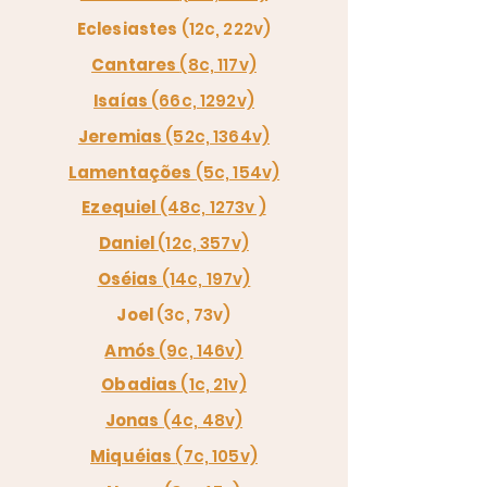
Eclesiastes
(12c, 222v)
Cantares
(8c, 117v)
Isaías
(66c, 1292v)
Jeremias
(52c, 1364v)
Lamentações
(5c, 154v)
Ezequiel
(48c, 1273v )
Daniel
(12c, 357v)
Oséias
(14c, 197v)
Joel
(3c, 73v)
Amós
(9c, 146v)
Obadias
(1c, 21v)
Jonas
(4c, 48v)
Miquéias
(7c, 105v)