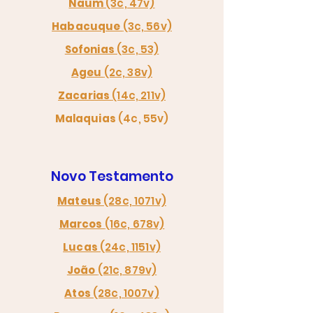
Naum
(3c, 47v)
Habacuque
(3c, 56v)
Sofonias
(3c, 53)
Ageu
(2c, 38v)
Zacarias
(14c, 211v)
Malaquias
(4c, 55v)
Novo Testamento
Mateus
(28c, 1071v)
Marcos
(16c, 678v)
Lucas
(24c, 1151v)
João
(21c, 879v)
Atos
(28c, 1007v)