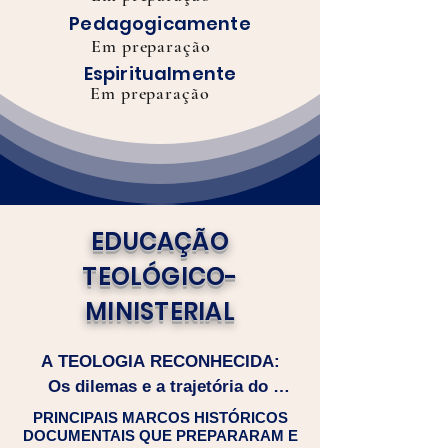
Pedagogicamente
Em preparação
Espiritualmente
Em preparação
EDUCAÇÃO
TEOLÓGICO-
MINISTERIAL
A TEOLOGIA RECONHECIDA:

Os dilemas e a trajetória do 
reconhecimento legal do curso de 
PRINCIPAIS MARCOS HISTÓRICOS
DOCUMENTAIS QUE PREPARARAM E
Teologia no Brasil