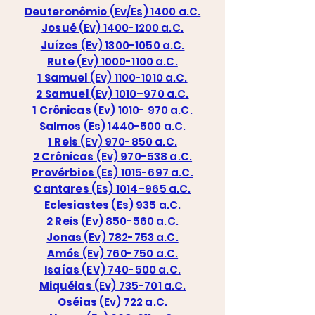
Deuteronômio
(Ev/Es) 1400 a.C.
Josué
(Ev) 1400-1200 a.C.
Juízes
(Ev) 1300-1050 a.C.
Rute
(Ev) 1000-1100 a.C.
1 Samuel
(Ev) 1100-1010 a.C.
2 Samuel
(Ev) 1010–970 a.C.
1 Crônicas
(Ev) 1010- 970 a.C.
Salmos
(Es) 1440-500 a.C.
1 Reis
(Ev) 970-850 a.C.
2 Crônicas
(Ev) 970-538 a.C.
Provérbios
(Es) 1015-697 a.C.
Cantares
(Es) 1014–965 a.C.
Eclesiastes
(Es) 935 a.C.
2 Reis
(Ev) 850-560 a.C.
Jonas
(Ev) 782-753 a.C.
Amós
(Ev) 760-750 a.C.
Isaías
(EV) 740-500 a.C.
Miquéias
(Ev) 735-701 a.C.
Oséias
(Ev) 722 a.C.