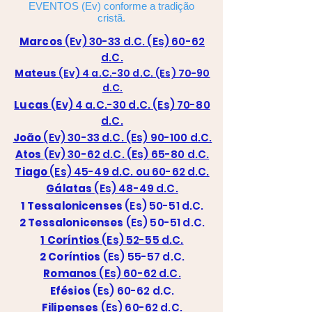
EVENTOS (Ev) conforme a tradição
cristã.
Marcos
(Ev) 30-33 d.C. (Es) 60-62
d.C.
Mateus
(Ev) 4 a.C.-30 d.C. (Es) 70-90
d.C.
Lucas
(Ev) 4 a.C.-30 d.C. (Es) 70-80
d.C.
João
(Ev) 30-33 d.C. (Es) 90-100 d.C.
Atos
(Ev) 30-62 d.C. (Es) 65-80 d.C.
Tiago
(Es) 45-49 d.C. ou 60-62 d.C.
Gálatas
(Es) 48-49 d.C.
1 Tessalonicenses
(Es) 50-51 d.C.
2 Tessalonicenses
(Es) 50-51 d.C.
1 Coríntios
(Es) 52-55 d.C.
2 Coríntios
(Es) 55-57 d.C.
Romanos
(Es) 60-62 d.C.
Efésios
(Es) 60-62 d.C.
Filipenses
(
Es) 60-62 d.C.