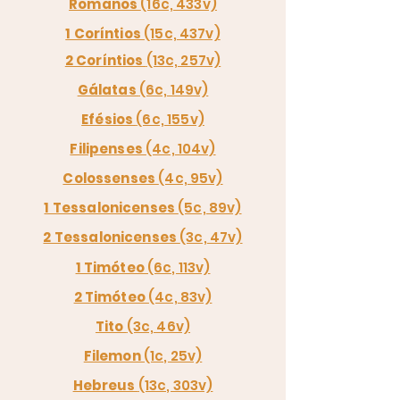
Romanos
(16c, 433v)
1 Coríntios
(15c, 437v)
2 Coríntios
(13c, 257v)
Gálatas
(6c, 149v)
Efésios
(6c, 155v)
Filipenses
(4c, 104v)
Colossenses
(4c, 95v)
1 Tessalonicenses
(5c, 89v)
2 Tessalonicenses
(3c, 47v)
1 Timóteo
(6c, 113v)
2 Timóteo
(4c, 83v)
Tito
(3c, 46v)
Filemon
(1c, 25v)
Hebreus
(13c, 303v)