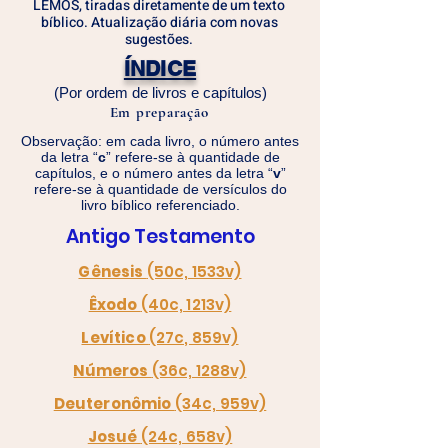
LEMOS, tiradas diretamente de um texto
bíblico. Atualização diária com novas
sugestões.
ÍNDICE
(Por ordem de livros e capítulos)
Em preparação
Observação: em cada livro, o número antes
da letra “
c
” refere-se à quantidade de
capítulos, e o número antes da letra “
v
”
refere-se à quantidade de versículos do
livro bíblico referenciado.
Antigo Testamento
Gênesis
(50c, 1533v)
Êxodo
(40c, 1213v)
Levítico
(27c, 859v)
Números
(36c, 1288v)
Deuteronômio
(34c, 959v)
Josué
(24c, 658v)