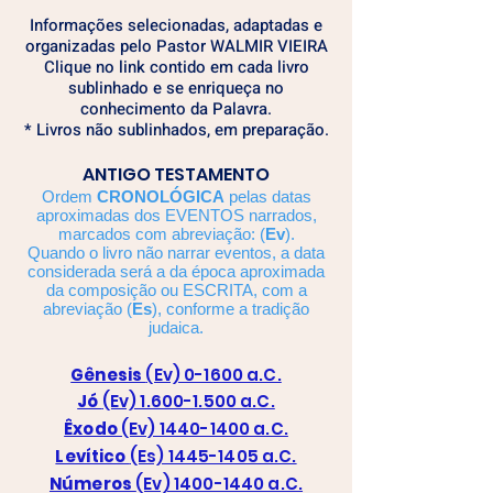
Informações selecionadas, adaptadas e
organizadas pelo Pastor WALMIR VIEIRA
Clique no link contido em cada livro
sublinhado e se enriqueça no
conhecimento da Palavra.
* Livros não sublinhados, em preparação.
ANTIGO TESTAMENTO
Ordem
CRONOLÓGICA
pelas datas
aproximadas dos EVENTOS narrados,
marcados com abreviação: (
Ev
).
Quando o livro não narrar eventos, a data
considerada será a da época aproximada
da composição ou ESCRITA, com a
abreviação (
Es
), conforme a tradição
judaica.
Gênesis
(Ev) 0-1600 a.C.
Jó
(Ev) 1.600-1.500 a.C.
Êxodo
(Ev) 1440-1400 a.C.
Levítico
(Es) 1445-1405 a.C.
Números
(Ev) 1400-1440 a.C.