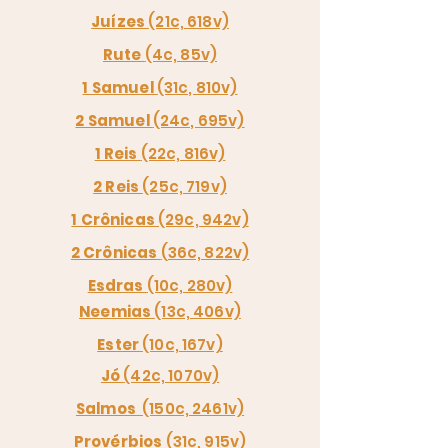
Juízes
(21c, 618v)
Rute
(4c, 85v)
1 Samuel
(31c, 810v)
2 Samuel
(24c, 695v)
1 Reis
(22c, 816v)
2 Reis
(25c, 719v)
1 Crônicas
(29c, 942v)
2 Crônicas
(36c, 822v)
Esdras
(10c, 280v)
Neemias
(13c, 406v)
Ester
(10c, 167v)
Jó
(42c, 1070v)
Salmos
(150c, 2461v)
Provérbios
(31c, 915v)