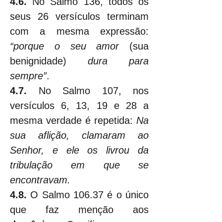
4.6.
 No Salmo 136, todos os 
seus 26 versículos terminam 
com a mesma expressão: 
“porque o seu amor 
(sua 
benignidade)
 dura para 
sempre”
.
4.7.
 No Salmo 107, nos 
versículos 6, 13, 19 e 28 a 
mesma verdade é repetida: 
Na 
sua aflição, clamaram ao 
Senhor, e ele os livrou da 
tribulação em que se 
encontravam.
4.8.
 O Salmo 106.37 é o único 
que faz menção aos 