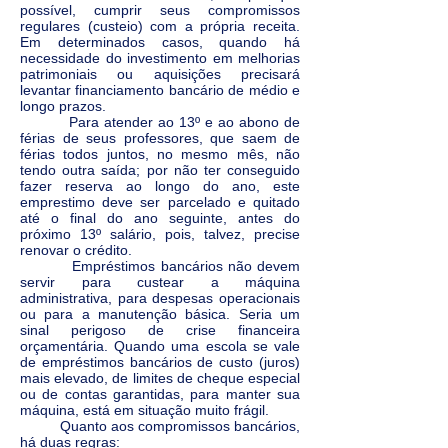
possível, cumprir seus compromissos
regulares (custeio) com a própria receita.
Em determinados casos, quando há
necessidade do investimento em melhorias
patrimoniais ou aquisições precisará
levantar financiamento bancário de médio e
longo prazos.
Para atender ao 13º e ao abono de
férias de seus professores, que saem de
férias todos juntos, no mesmo mês, não
tendo outra saída; por não ter conseguido
fazer reserva ao longo do ano, este
emprestimo deve ser parcelado e quitado
até o final do ano seguinte, antes do
próximo 13º salário, pois, talvez, precise
renovar o crédito.
Empréstimos bancários não devem
servir para custear a máquina
administrativa, para despesas operacionais
ou para a manutenção básica. Seria um
sinal perigoso de crise financeira
orçamentária. Quando uma escola se vale
de empréstimos bancários de custo (juros)
mais elevado, de limites de cheque especial
ou de contas garantidas, para manter sua
máquina, está em situação muito frágil.
Quanto aos compromissos bancários,
há duas regras: