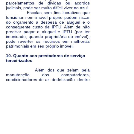
parcelamentos de dívidas ou acordos
judiciais, pode ser muito difícil viver no azul.
Escolas sem fins lucrativos que
funcionam em imóvel próprio podem riscar
do orçamento a despesa de aluguel e o
consequente custo de IPTU. Além de não
precisar pagar o aluguel e IPTU (por ter
imunidade, quando proprietária do imóvel),
pode reverter os recursos em melhorias
patrimoniais em seu próprio imóvel.
10. Quanto aos prestadores de serviço
terceirizados
Além dos que zelam pela
manutenção dos computadores,
condicionadores de ar, dedetização, dentre
outros, que já estão somados na rubrica de
‘conservação e manutenção’ do orçamento,
ainda há terceirizados de outra natureza
que não podem ser esquecidos, como: os
serviços de contabilidade, advocacia,
médico do trabalho, sistemas de
informática, principalmente, podem
comprometer de 2% a 3% do orçamento.
11. Quanto às despesas com eventos
especiais, comunicação e marketing