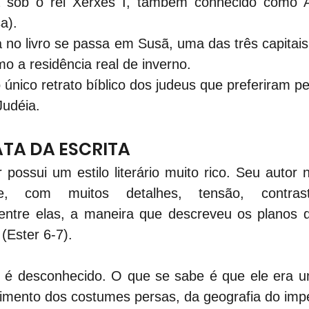
a sob o rei Xerxes I, também conhecido como As
a).
da no livro se passa em Susã, uma das três capitais
 a residência real de inverno.
o único retrato bíblico dos judeus que preferiram 
Judéia.
ATA DA ESCRITA
r possui um estilo literário muito rico. Seu autor 
e, com muitos detalhes, tensão, contraste
entre elas, a maneira que descreveu os planos
(Ester 6-7).
ro é desconhecido. O que se sabe é que ele era u
mento dos costumes persas, da geografia do impér