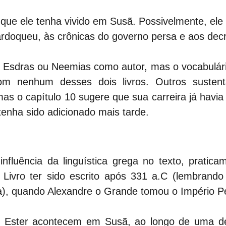
que ele tenha vivido em Susã. Possivelmente, ele
rdoqueu, às crônicas do governo persa e aos decr
Esdras ou Neemias como autor, mas o vocabulário 
m nenhum desses dois livros. Outros susten
as o capítulo 10 sugere que sua carreira já havia
tenha sido adicionado mais tarde.
nfluência da linguística grega no texto, pratica
o Livro ter sido escrito após 331 a.C (lembrand
a), quando Alexandre o Grande tomou o Império P
 Ester acontecem em Susã, ao longo de uma dé