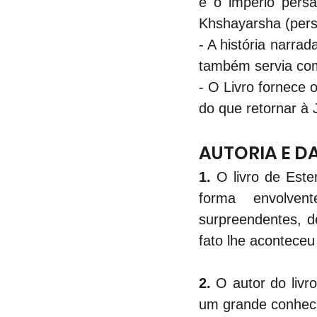
é o império pers
Khshayarsha (pers
- A história narra
também servia como
- O Livro fornece 
do que retornar à 
AUTORIA E D
1. 
O livro de Este
forma envolvent
surpreendentes, d
fato lhe aconteceu 
2.
 O autor do liv
um grande conheci