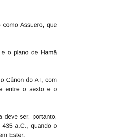
do como Assuero
, 
que 
 e o plano de Hamã 
 do Cânon do AT, com 
e entre o sexto e o 
deve ser, portanto, 
 435 a.C., quando o 
em Ester.