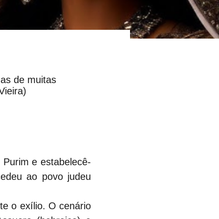
das de muitas
ieira)
e Purim e estabelecê-
edeu ao povo judeu 
e o exílio. O cenário 