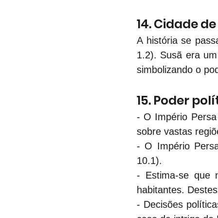
14. Cidade de
A história se pass
1.2). Susã era um 
simbolizando o pod
15. Poder pol
- O Império Persa
sobre vastas regiõ
- O Império Persa
10.1).
- Estima-se que 
habitantes. Deste
- Decisões polític