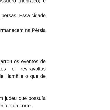
suero (hebraico) e 
 persas. Essa cidade 
permanecem na Pérsia 
narrou os eventos de 
s e reviravoltas 
 de Hamã e o que de 
m judeu que possuía 
io e da corte.