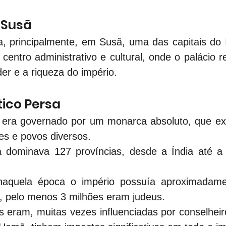
 Susã
a, principalmente, em Susã, uma das capitais do 
centro administrativo e cultural, onde o palácio re
er e a riqueza do império.
ítico Persa
 era governado por um monarca absoluto, que ex
es e povos diversos.
 dominava 127 províncias, desde a Índia até a Et
naquela época o império possuía aproximadame
s, pelo menos 3 milhões eram judeus.
as eram, muitas vezes influenciadas por conselheiro