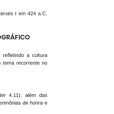
xerxes I em 424 a.C. 
EOGRÁFICO
efletindo a cultura 
 tema recorrente no 
er 4.11), além das 
erimônias de honra e 