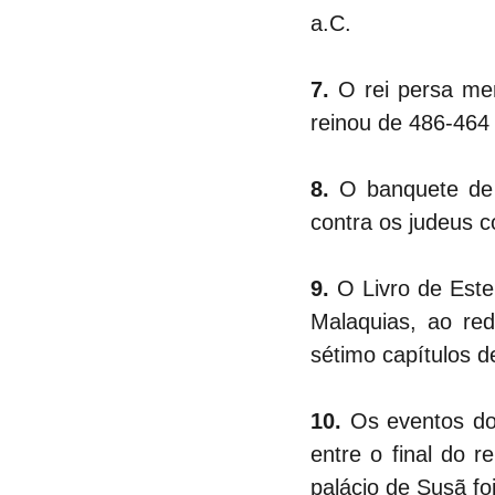
a.C.
7. 
O rei persa me
reinou de 486-464
8.
 O banquete de 
contra os judeus 
9. 
O Livro de Este
Malaquias, ao red
sétimo capítulos d
10.
 Os eventos do
entre o final do 
palácio de Susã f