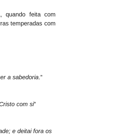
, quando feita com 
vras temperadas com 
er a sabedoria
.”
risto com si
”
e; e deitai fora os 