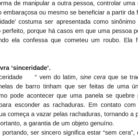
rma de manipular a outra pessoa, controlar uma s
o embaraçosa ou mesmo se beneficiar a partir da f
stidade’ costuma ser apresentada como sinônimo 
 perfeito, porque há casos em que uma pessoa po
ndo ela confessa que cometeu um roubo. Ela fo
vra ‘sinceridade’.
ceridade     “ vem do latim, 
sine cera
 que se tra
nelas de barro tinham que ser feitas de uma úni
mo pode acontecer que uma panela se quebre po
para esconder as rachaduras. Em contato com a
a começa a vazar pelas rachaduras, tornando a pan
portanto, a garantia de um objeto genuíno.
 portando, ser sincero significa estar “sem cera”,