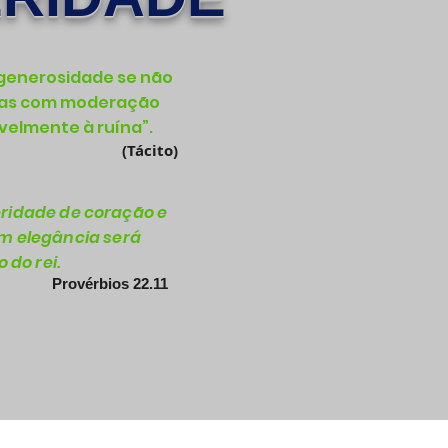
 generosidade se não
as com moderação
velmente à ruína”.
(Tácito)
ridade de coração e
m elegância será
 do rei.
Provérbios 22.11