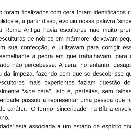
 foram finalizados com cera foram identificados 
idos e, a partir disso, evoluiu nossa palavra 'since
a Roma Antiga havia escultores não muito pren
esculturas de nobres em mármore, deixavam pequ
em sua confecção, e utilizavam para corrigir ess
 semelhante à pedra em que trabalhavam, para oc
ado não percebesse. A cera, no entanto, desapa
ou da limpeza, fazendo com que se descobrisse qu
scultores mais experientes faziam questão de
almente “
sine
 cera”, isto é, perfeitas, sem falha
eridade passou a representar uma pessoa que f
 de caráter.  O termo “sinceridade” na Bíblia envol
ano.
ridade’ está associada a um estado de espírito ond