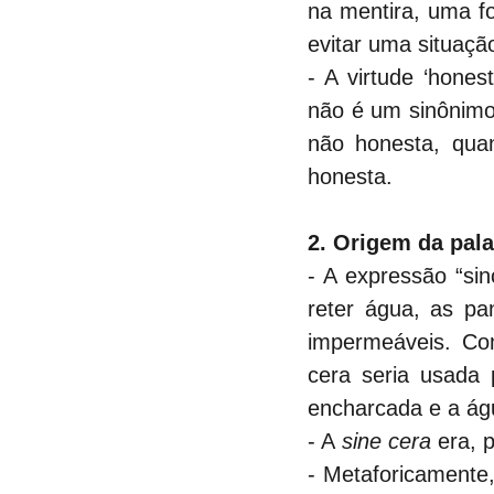
na mentira, uma fo
evitar uma situaçã
- A virtude ‘hone
não é um sinônimo
não honesta, qua
honesta.
2. Origem da pala
- A expressão “sin
reter água, as pa
impermeáveis. Co
cera seria usada 
encharcada e a águ
- A 
sine cera
 era, 
- Metaforicamente,