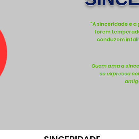
“A sinceridade e a
forem temperad
conduzem infali
Quem ama a since
se expressa co
amigo