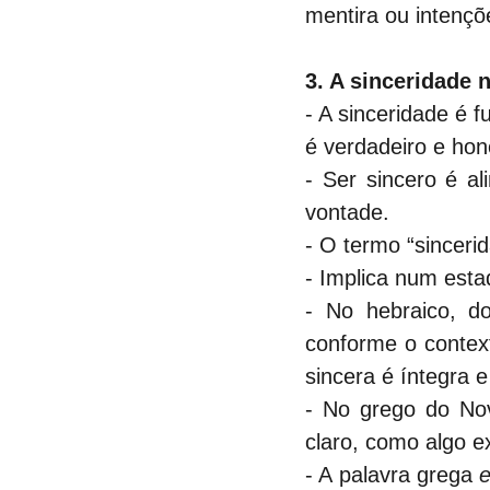
mentira ou intençõ
3. A sinceridade n
- A sinceridade é f
é verdadeiro e hon
- Ser sincero é a
vontade.
- O termo “sinceri
- Implica num esta
- No hebraico, do
conforme o contex
sincera é íntegra e
- No grego do No
claro, como algo ex
- A palavra grega 
e