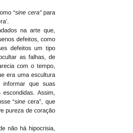
como “
sine cera”
 para 
ra'.
dados na arte que, 
enos defeitos, como 
es defeitos um tipo 
ultar as falhas, de 
recia com o tempo, 
e era uma escultura 
 informar que suas 
s escondidas. Assim, 
osse “
sine
 cera”, que 
ve pureza de coração 
e não há hipocrisia, 