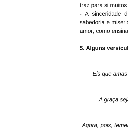
traz para si muito
- A sinceridade 
sabedoria e miser
amor, como ensina 
5. Alguns versíc
Eis que amas 
A graça se
Agora, pois, temei