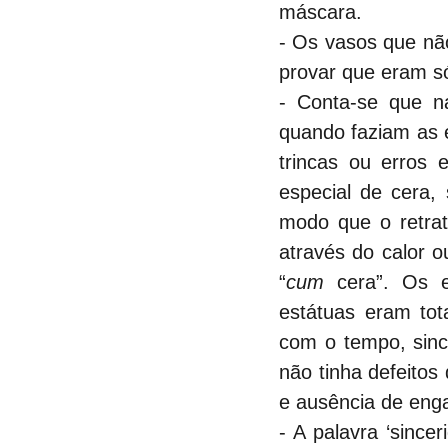
máscara.
- Os vasos que não
provar que eram sól
- Conta-se que n
quando faziam as 
trincas ou erros 
especial de cera,
modo que o retrat
através do calor 
“
cum 
cera”. Os e
estátuas eram tot
com o tempo, sinc
não tinha defeitos
e ausência de eng
- A palavra ‘since