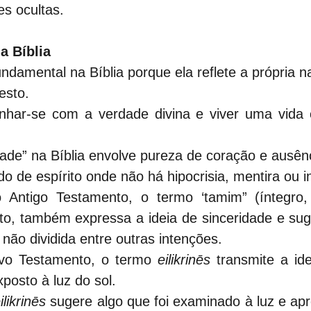
es ocultas.
a Bíblia
undamental na Bíblia porque ela reflete a própria 
esto.
linhar-se com a verdade divina e viver uma vida
dade” na Bíblia envolve pureza de coração e ausên
do de espírito onde não há hipocrisia, mentira ou i
 Antigo Testamento, o termo ‘tamim” (íntegro, c
to, também expressa a ideia de sinceridade e su
 não dividida entre outras intenções.
vo Testamento, o termo 
eilikrinēs
 transmite a id
posto à luz do sol.
ilikrinēs
 sugere algo que foi examinado à luz e apr