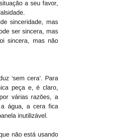
ituação a seu favor, 
alsidade.
de sinceridade, mas 
de ser sincera, mas 
i sincera, mas não 
duz ‘sem cera’. Para 
ca peça e, é claro, 
r várias razões, a 
 água, a cera fica 
ela inutilizável.
 que não está usando 