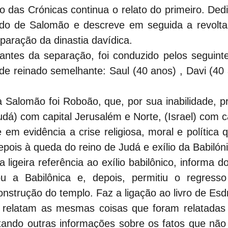
 das Crónicas continua o relato do primeiro. Dedi
ado de Salomão e descreve em seguida a revolta d
paração da dinastia davídica.
antes da separação, foi conduzido pelos seguinte
e reinado semelhante: Saul (40 anos) , Davi (40 
a Salomão foi Roboão, que, por sua inabilidade, p
Judá) com capital Jerusalém e Norte, (Israel) com 
 em evidência a crise religiosa, moral e política 
epois à queda do reino de Judá e exílio da Babilóni
igeira referência ao exílio babilônico, informa do 
u a Babilônica e, depois, permitiu o regress
nstrução do templo. Faz a ligação ao livro de Esd
 relatam as mesmas coisas que foram relatadas n
ando outras informações sobre os fatos que não