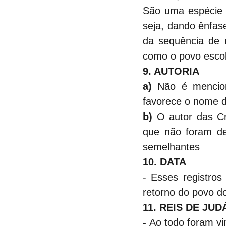
São uma espécie d
seja, dando ênfase
da sequência de r
como o povo escol
9. AUTORIA
a)
 Não é mencion
favorece o nome d
b)
 O autor das Cr
que não foram de
semelhantes
10. DATA
- Esses registros
retorno do povo do
11. REIS DE JU
- 
Ao todo foram vi