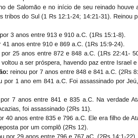
filho de Salomão e no início de seu reinado houve 
as tribos do Sul (1 Rs 12:1-24; 14:21-31). Reinou 
 por 3 anos entre 913 e 910 a.C. (1Rs 15:1-8).
r 41 anos entre 910 e 869 a.C. (1Rs 15:9-24).
u por 25 anos entre 872 e 848 a.C. (1Rs 22:41- 50
 voltou a ser próspera, havendo paz entre Israel e
ão:
 reinou por 7 anos entre 848 e 841 a.C. (2Rs 8
ou por 1 ano em 841 a.C. Foi assassinado por Jeú,
 por 7 anos entre 841 e 835 a.C. Na verdade Ata
Acazias, foi assassinado (2Rs 11).
or 40 anos entre 835 e 796 a.C. Ele era filho de Ata
 deposta por um complô (2Rs 12).
ou por 29 anos entre 796 e 767 aC. (2Rs 14:1-22).