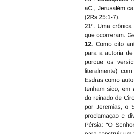
aC., Jerusalém ca
(2Rs 25:1-7).
21º. Uma crônica 
que ocorreram. Ge
12.
 Como dito ant
para a autoria de
porque os versíc
literalmente) com
Esdras como autor
tenham sido, em 
do reinado de Ciro
por Jeremias, o S
proclamação e div
Pérsia: "O Senho
para construir um