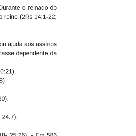
Durante o reinado do 
o reino (2Rs 14:1-22; 
u ajuda aos assírios 
icasse dependente da 
0:21).
8)
30).
 24:7).
18- 25:26). - Em 586 