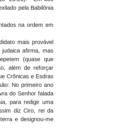
ilado pela Babilônia 
entados na ordem em 
idato mais provável 
judaica afirma, mas 
repetem (quase que 
so, além de reforçar 
e Crônicas e Esdras 
ão: No primeiro ano 
vra do Senhor falada 
a, para redigir uma 
im diz Ciro, rei da 
terra e designou-me 