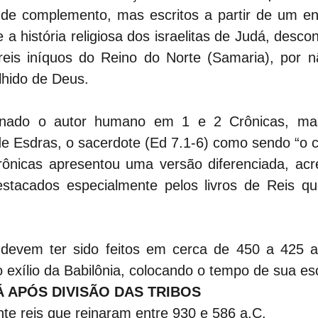
e complemento, mas escritos a partir de um enf
 a história religiosa dos israelitas de Judá, descon
eis iníquos do Reino do Norte (Samaria), por nã
hido de Deus.
ado o autor humano em 1 e 2 Crônicas, mas a
e Esdras, o sacerdote (Ed 7.1-6) como sendo “o cr
ônicas apresentou uma versão diferenciada, acr
stacados especialmente pelos livros de Reis qu
 devem ter sido feitos em cerca de 450 a 425 a
 exílio da Babilônia, colocando o tempo de sua esc
DÁ APÓS DIVISÃO DAS TRIBOS
nte reis que reinaram entre 930 e 586 a.C.