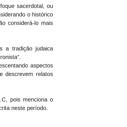
oque sacerdotal, ou 
siderando o histórico 
o considerá-lo mais 
 tradição judaica 
onista”.
escentando aspectos 
e descrevem relatos 
.C, pois menciona o 
rita neste período.