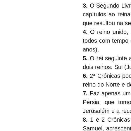
3.
 O Segundo Livro
capítulos ao rein
que resultou na se
4. 
O reino unido, 
todos com tempo d
anos).
5. 
O rei seguinte 
dois reinos: Sul (
6. 
2ª Crônicas põe
reino do Norte e d
7.
 Faz apenas uma l
Pérsia, que tomo
Jerusalém e a reco
8.
 1 e 2 Crônicas
Samuel, acrescent