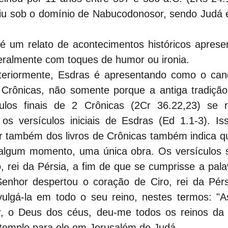
iu sob o domínio de Nabucodonosor, sendo Judá ex
é um relato de acontecimentos históricos apres
ralmente com toques de humor ou ironia.
eriormente, Esdras é apresentando como o cand
 Crônicas, não somente porque a antiga tradição 
ulos finais de 2 Crônicas (2Cr 36.22,23) se 
 os versículos iniciais de Esdras (Ed 1.1-3). Is
 também dos livros de Crônicas também indica qu
algum momento, uma única obra. Os versículos s
, rei da Pérsia, a fim de que se cumprisse a pala
enhor despertou o coração de Ciro, rei da Pérsi
ulgá-la em todo o seu reino, nestes termos: "Ass
r, o Deus dos céus, deu-me todos os reinos da 
 templo para ele em Jerusalém de Judá.