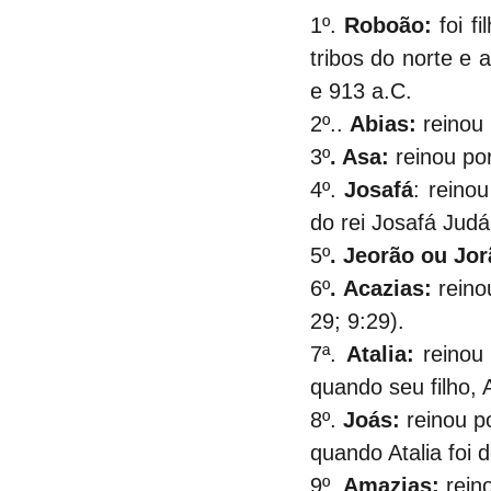
1º.
 Roboão:
 foi 
tribos do norte e 
e 913 a.C.
2º..
 Abias:
 reinou
3º
. Asa:
 reinou po
4º.
 Josafá
: reino
do rei Josafá Judá
5º
. Jeorão ou Jor
6º
. Acazias:
 rein
29; 9:29).
7ª.
 Atalia:
 reinou
quando seu filho, 
8º.
 Joás:
 reinou p
quando Atalia foi
9º.
 Amazias:
 rein