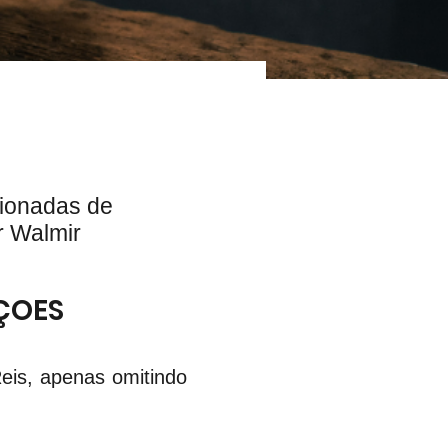
cionadas de
r Walmir
ÇOES
is, apenas omitindo 