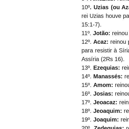
10º
. Uzias (ou Az
rei Uzias houve pa
15:1-7).
11º.
 Jotão:
 reinou
12º.
 Acaz:
 reinou
para resistir à Sí
Assíria (2Rs 16).
13º. 
Ezequias:
 re
14º.
 Manassés:
 r
15º.
 Amom:
 reino
16º.
 Josias:
 reino
17º.
 Jeoacaz:
 rei
18º. 
Jeoaquim:
 r
19º.
 Joaquim:
 re
20º.
 Zedequias:
 