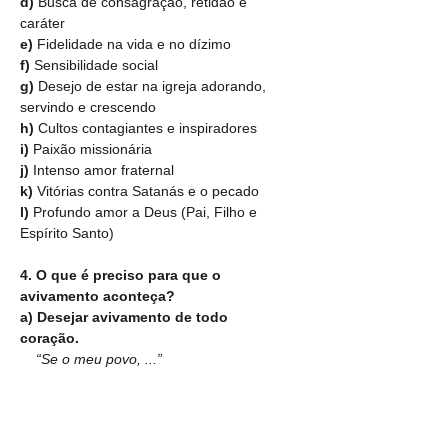
d) 
Busca de consagração, retidão e 
caráter
e)
 Fidelidade na vida e no dízimo
f)
 Sensibilidade social
g)
 Desejo de estar na igreja adorando, 
servindo e crescendo
h)
 Cultos contagiantes e inspiradores
i)
 Paixão missionária
j)
 Intenso amor fraternal
k)
 Vitórias contra Satanás e o pecado
l)
 Profundo amor a Deus (Pai, Filho e 
Espírito Santo)
4. O que é preciso para que o 
avivamento aconteça?
a) Desejar avivamento de todo 
coração.
    “Se o meu povo, ...”
a) Assumir-se realmente como povo 
de Deus: 
“que se chama pelo meu 
nome, ....”
b) 
c) Quebrantar-se diante de Deus: 