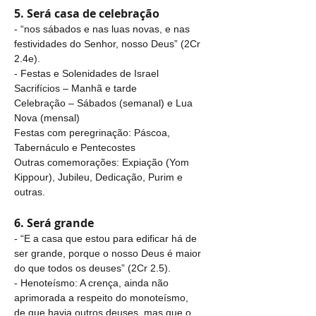
5. Será casa de celebração
- “nos sábados e nas luas novas, e nas 
festividades do Senhor, nosso Deus” (2Cr 
2.4e).
- Festas e Solenidades de Israel
Sacrifícios – Manhã e tarde
Celebração – Sábados (semanal) e Lua 
Nova (mensal)
Festas com peregrinação: Páscoa, 
Tabernáculo e Pentecostes
Outras comemorações: Expiação (Yom 
Kippour), Jubileu, Dedicação, Purim e 
outras.
6. Será grande
- “E a casa que estou para edificar há de 
ser grande, porque o nosso Deus é maior 
do que todos os deuses” (2Cr 2.5).
- Henoteísmo: A crença, ainda não 
aprimorada a respeito do monoteísmo, 
de que havia outros deuses, mas que o 