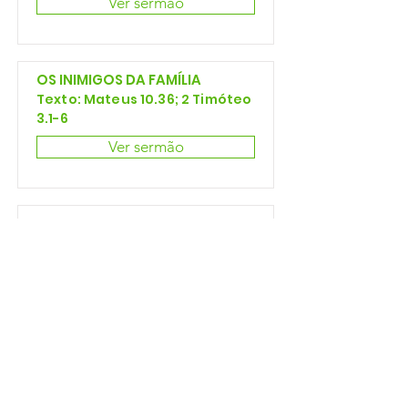
Ver sermão
OS INIMIGOS DA FAMÍLIA
Texto: Mateus 10.36; 2 Timóteo
3.1-6
Ver sermão
OS MALES E A CURA DA
MURMURAÇÃO
Texto: Números 14.1-4, 11, 26-27,
36-38
Ver sermão
OS REQUISITOS PARA O
PROVIMENTO DIVINO