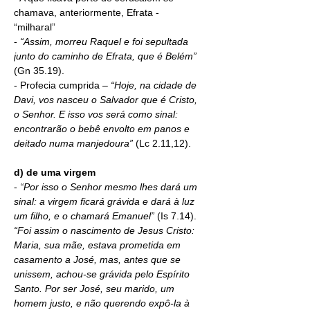
chamava, anteriormente, Efrata - 
“milharal”
- 
“Assim, morreu Raquel e foi sepultada 
junto do caminho de Efrata, que é Belém” 
(Gn 35.19).
- Profecia cumprida – 
“Hoje, na cidade de 
Davi, vos nasceu o Salvador que é Cristo, 
o Senhor. E isso vos será como sinal: 
encontrarão o bebê envolto em panos e 
deitado numa manjedoura”
 (Lc 2.11,12).
d) de uma virgem
- 
“
Por isso o Senhor mesmo lhes dará um 
sinal: a virgem ficará grávida e dará à luz 
um filho, e o chamará Emanuel” 
(Is 7.14).
“Foi assim o nascimento de Jesus Cristo: 
Maria, sua mãe, estava prometida em 
casamento a José, mas, antes que se 
unissem, achou-se grávida pelo Espírito 
Santo. Por ser José, seu marido, um 
homem justo, e não querendo expô-la à 