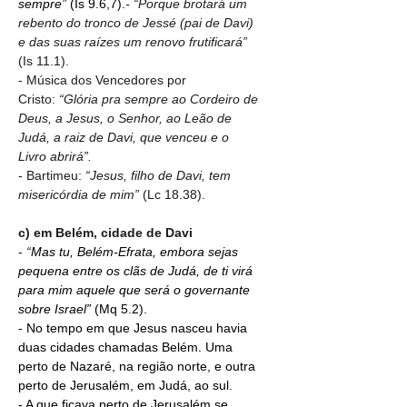
sempre” 
(Is 9.6,7).
- “Porque brotará um 
rebento do tronco de Jessé (pai de Davi) 
e das suas raízes um renovo frutificará” 
(Is 11.1).
- Música dos Vencedores por 
Cristo:
 “Glória pra sempre ao Cordeiro de 
Deus, a Jesus, o Senhor, ao Leão de 
Judá, a raiz de Davi, que venceu e o 
Livro abrirá”.
- Bartimeu: 
“Jesus, filho de Davi, tem 
misericórdia de mim” 
(Lc 18.38).
c) em Belém, cidade de Davi
- 
“
Mas tu, Belém-Efrata, embora sejas 
pequena entre os clãs de Judá, de ti virá 
para mim aquele que será o governante 
sobre Israel”
 (Mq 5.2).
- No tempo em que Jesus nasceu havia 
duas cidades chamadas Belém. Uma 
perto de Nazaré, na região norte, e outra 
perto de Jerusalém, em Judá, ao sul.
- A que ficava perto de Jerusalém se 