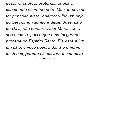
desonra pública, pretendia anular o 
casamento secretamente. Mas, depois de 
ter pensado nisso, apareceu-lhe um anjo 
do Senhor em sonho e disse: José, filho 
de Davi, não tema receber Maria como 
sua esposa, pois o que nela foi gerado 
procede do Espírito Santo. Ela dará à luz 
um filho, e você deverá dar-lhe o nome 
de Jesus, porque ele salvará o seu povo 
dos seus pecados. Tudo isso aconteceu 
para que se cumprisse o que o Senhor 
dissera pelo profeta: A virgem ficará 
grávida e dará à luz um filho, e lhe 
chamarão Emanuel, que significa: Deus 
conosco”
 (Mt 1.18-23).
e) o Filho de Deus
- 
“
Proclamarei o decreto do Senhor: Ele 
me disse: Tu és meu filho; eu hoje te 
gerei”
 (Sl 2.7).
“Assim que Jesus foi batizado, saiu da 