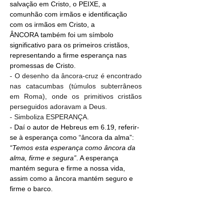
salvação em Cristo, o PEIXE, a 
comunhão com irmãos e identificação 
com os irmãos em Cristo, a 
ÂNCORA também foi um símbolo 
significativo para os primeiros cristãos, 
representando a firme esperança nas 
promessas de Cristo.
- O desenho da âncora-cruz é encontrado 
nas catacumbas (túmulos subterrâneos 
em Roma), onde os primitivos cristãos 
perseguidos adoravam a Deus.
- Simboliza ESPERANÇA.
- Daí o autor de Hebreus em 6.19, referir-
se à esperança como “âncora da alma”: 
“Temos esta esperança como âncora da 
alma, firme e segura”
. A esperança 
mantém segura e firme a nossa vida, 
assim como a âncora mantém seguro e 
firme o barco. 
A âncora de nossa alma traz à 