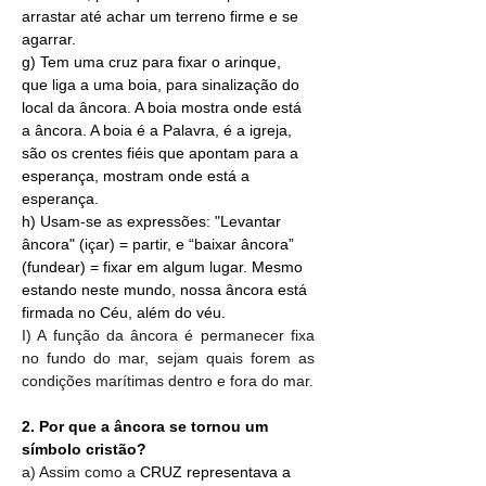
arrastar até achar um terreno firme e se 
agarrar.
g) Tem uma cruz para fixar o 
arinque
, 
que liga a uma 
boia
, para sinalização do 
local da âncora. A boia mostra onde está 
a âncora. A boia é a Palavra, é a igreja, 
são os crentes fiéis que apontam para a 
esperança, mostram onde está a 
esperança.
h) Usam-se as expressões: "Levantar 
âncora" (içar) = partir, e “baixar âncora” 
(fundear) = fixar em algum lugar. Mesmo 
estando neste mundo, nossa âncora está 
firmada no Céu, além do véu.
I) A função da âncora é permanecer fixa 
no fundo do mar, sejam quais forem as 
condições marítimas dentro e fora do mar.
2. Por que a âncora se tornou um 
símbolo cristão?
a) Assim como a 
CRUZ representava a 