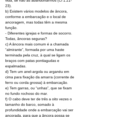
vida, se não as abandonarmos (Cl 1.21-
23).
b) Existem vários modelos de âncora, 
conforme a embarcação e o local de 
ancoragem, mas todas têm a mesma 
função.
- Diferentes igrejas e formas de socorro. 
Todas, âncoras seguras? 
c) A âncora mais comum é a chamada 
“almirante”, formada por uma haste 
terminada pela cruz, à qual se ligam os 
braços com patas pontiagudas e 
espalmadas.
d) Tem um anel-argola ou arganéu em 
cima para fixação da 
amarra
 (corrente de 
ferro ou corda grossa) à embarcação.
e) Tem garras, ou “unhas”, que se fixam 
no fundo rochoso do mar.
f) O cabo deve ter de três a oito vezes o 
tamanho do barco, somado à 
profundidade onde a embarcação vai ser 
ancorada, para que a âncora possa se 