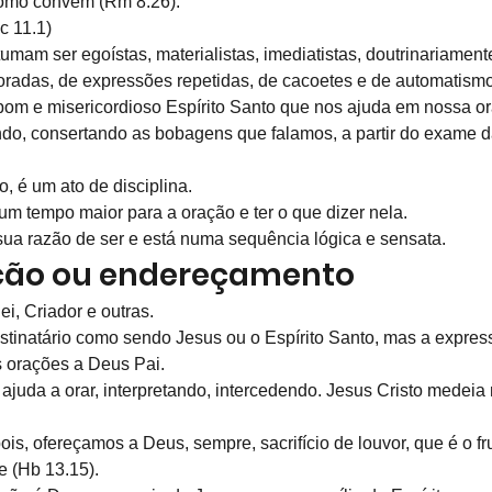
omo convém (Rm 8.26).
c 11.1)
mam ser egoístas, materialistas, imediatistas, doutrinariament
coradas, de expressões repetidas, de cacoetes e de automatism
bom e misericordioso Espírito Santo que nos ajuda em nossa or
indo, consertando as bobagens que falamos, a partir do exame 
o, é um ato de disciplina.
um tempo maior para a oração e ter o que dizer nela.
ua razão de ser e está numa sequência lógica e sensata.
ação ou endereçamento
ei, Criador e outras.
stinatário como sendo Jesus ou o Espírito Santo, mas a expres
s orações a Deus Pai.
 ajuda a orar, interpretando, intercedendo. Jesus Cristo medeia
ois, ofereçamos a Deus, sempre, sacrifício de louvor, que é o fr
 (Hb 13.15).