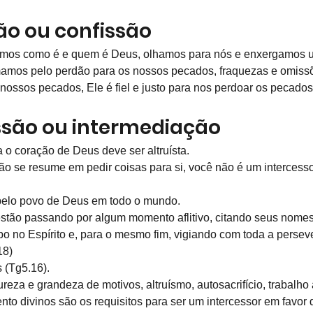
ção ou confissão
rmos como é e quem é Deus, olhamos para nós e enxergamos u
amos pelo perdão para os nossos pecados, fraquezas e omiss
ossos pecados, Ele é fiel e justo para nos perdoar os pecados 
essão ou intermediação
 o coração de Deus deve ser altruísta.
ção se resume em pedir coisas para si, você não é um intercesso
 pelo povo de Deus em todo o mundo.
stão passando por algum momento aflitivo, citando seus nomes
o no Espírito e, para o mesmo fim, vigiando com toda a perseve
18)
s (Tg5.16).
reza e grandeza de motivos, altruísmo, autosacrifício, trabalho 
ento divinos são os requisitos para ser um intercessor em favor