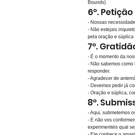
Bounds)
6º. Petição
- Nossas necessidade
- Não estejais inquie
pela oração e súplica (
7º. Gratid
- É o momento da noss
- Não sabemos como D
responder.
- Agradecer de antem
- Devemos pedir já co
- Oração e súplica, co
8º. Submis
- Aqui, submetemos o
- E não vos conformei
experimenteis qual se
- Ele conhece o aman