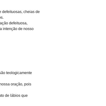
e defeituosas, cheias de 
os.
ação defeituosa, 
da intenção de nosso 
são teologicamente 
 nossa oração, pois 
uto de lábios que 