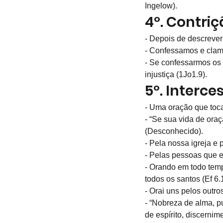
Ingelow).
4º. Contri
- Depois de descreve
- Confessamos e clam
- Se confessarmos os n
injustiça (1Jo1.9).
5º. Interc
- Uma oração que toca
- “Se sua vida de ora
(Desconhecido).
- Pela nossa igreja e
- Pelas pessoas que e
- Orando em todo temp
todos os santos (Ef 6.
- Orai uns pelos outro
- “Nobreza de alma, pu
de espírito, discernim