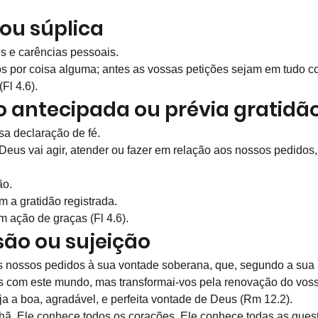
 ou súplica 
s e carências pessoais.
tos por coisa alguma; antes as vossas petições sejam em tudo 
Fl 4.6).
ão antecipada ou prévia gratidã
a declaração de fé.
eus vai agir, atender ou fazer em relação aos nossos pedidos
ão.
m a gratidão registrada.
m ação de graças (Fl 4.6).
são ou sujeição
s nossos pedidos à sua vontade soberana, que, segundo a sua 
s com este mundo, mas transformai-vos pela renovação do vos
ja a boa, agradável, e perfeita vontade de Deus (Rm 12.2).
hã. Ele conhece todos os corações. Ele conhece todas as ques