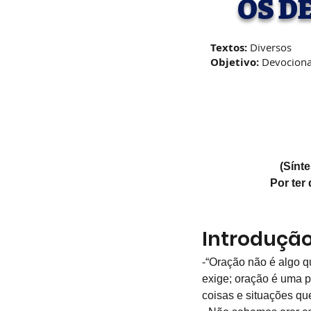
OS D
Textos:
Diversos
Objetivo:
Devociona
(Sínt
Por ter
Introduçã
-“Oração não é algo 
exige; oração é uma pr
coisas e situações qu