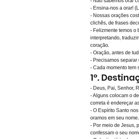
- Não sabemos orar c
- Ensina-nos a orar! (L
- Nossas orações costu
clichês, de frases de
- Felizmente temos o 
interpretando, traduz
coração.
- Oração, antes de tud
- Precisamos separar 
- Cada momento tem s
1º. Destin
- Deus, Pai, Senhor, R
- Alguns colocam o de
correta é endereçar a
- O Espírito Santo nos
oramos em seu nome.
- Por meio de Jesus, p
confessam o seu nome