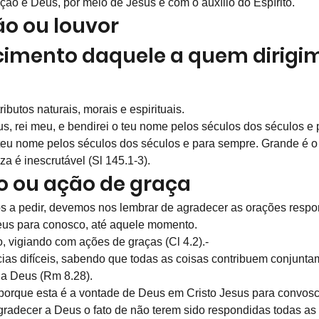
ação é Deus, por meio de Jesus e com o auxílio do Espírito.
ão ou louvor
imento daquele a quem dirigim
ibutos naturais, morais e espirituais.
eus, rei meu, e bendirei o teu nome pelos séculos dos séculos e
o teu nome pelos séculos dos séculos e para sempre. Grande é o
za é inescrutável (Sl 145.1-3).
ão ou ação de graça
 a pedir, devemos nos lembrar de agradecer as orações respo
eus para conosco, até aquele momento.
o, vigiando com ações de graças (Cl 4.2).-
ncias difíceis, sabendo que todas as coisas contribuem conjunt
a Deus (Rm 8.28).
 porque esta é a vontade de Deus em Cristo Jesus para convosc
agradecer a Deus o fato de não terem sido respondidas todas as