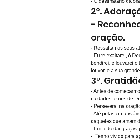
- O destinatário da or
2º. Adoraç
- Reconhec
oração.
- Ressaltamos seus atr
- Eu te exaltarei, ó D
bendirei, e louvarei 
louvor, e a sua grande
3º. Gratid
- Antes de começarmos
cuidados ternos de D
- Perseverai na oraçã
- Até pelas circunstâ
daqueles que amam d
- Em tudo dai graças,
- “Tenho vivido para 