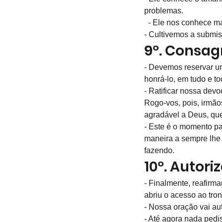
problemas. 
  - Ele nos conhece 
- Cultivemos a submi
9º. Consa
- Devemos reservar um
honrá-lo, em tudo e to
- Ratificar nossa dev
Rogo-vos, pois, irmão
agradável a Deus, que
- Este é o momento pa
maneira a sempre lhe 
fazendo.
10º. Autor
- Finalmente, reafirm
abriu o acesso ao tro
- Nossa oração vai au
- Até agora nada pedi