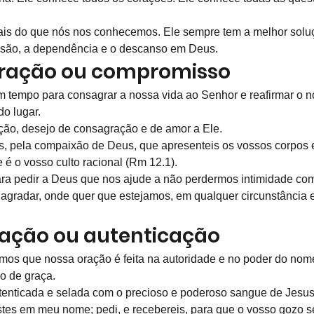
mais do que nós nos conhecemos. Ele sempre tem a melhor solu
ssão, a dependência e o descanso em Deus.
gração ou compromisso
 tempo para consagrar a nossa vida ao Senhor e reafirmar o n
do lugar.
oção, desejo de consagração e de amor a Ele.
s, pela compaixão de Deus, que apresenteis os vossos corpos em
 é o vosso culto racional (Rm 12.1).
ra pedir a Deus que nos ajude a não perdermos intimidade com
agradar, onde quer que estejamos, em qualquer circunstância 
ização ou autenticação
amos que nossa oração é feita na autoridade e no poder do nome
no de graça.
tenticada e selada com o precioso e poderoso sangue de Jesus
stes em meu nome; pedi, e recebereis, para que o vosso gozo s