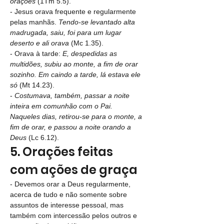
orações
 (1Tm 5.5).
- Jesus orava frequente e regularmente 
pelas manhãs. 
Tendo-se levantado alta 
madrugada, saiu, foi para um lugar 
deserto e ali orava 
(Mc 1.35).
- Orava à tarde: 
E, despedidas as 
multidões, subiu ao monte, a fim de orar 
sozinho. Em caindo a tarde, lá estava ele 
só
 (Mt 14.23).
- 
Costumava, também, passar a noite 
inteira em comunhão com o Pai. 
Naqueles dias, retirou-se para o monte, a 
fim de orar, e passou a noite orando a 
Deus
 (Lc 6.12).
5. Orações feitas 
com ações de graça
- Devemos orar a Deus regularmente, 
acerca de tudo e não somente sobre 
assuntos de interesse pessoal, mas 
também com intercessão pelos outros e 