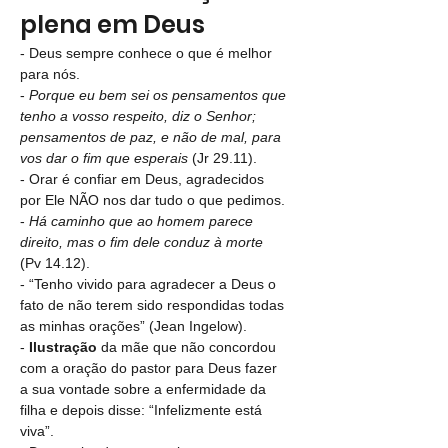
plena em Deus
- Deus sempre conhece o que é melhor 
para nós.
-
 Porque eu bem sei os pensamentos que 
tenho a vosso respeito, diz o Senhor; 
pensamentos de paz, e não de mal, para 
vos dar o fim que esperais
 (Jr 29.11).
- Orar é confiar em Deus, agradecidos 
por Ele NÃO nos dar tudo o que pedimos.
- 
Há caminho que ao homem parece 
direito, mas o fim dele conduz à morte
(Pv 14.12).
- “Tenho vivido para agradecer a Deus o 
fato de não terem sido respondidas todas 
as minhas orações” (Jean Ingelow).
- 
Ilustração
 da mãe que não concordou 
com a oração do pastor para Deus fazer 
a sua vontade sobre a enfermidade da 
filha e depois disse: “Infelizmente está 
viva”.