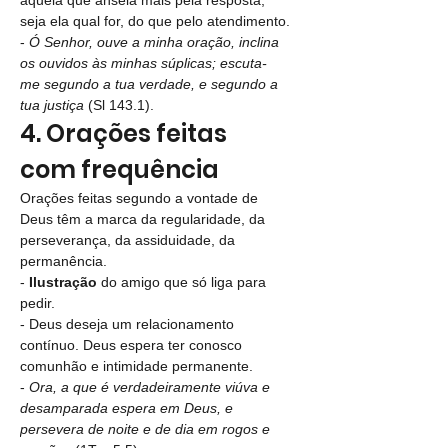
aquela que anseia mais pela resposta, 
seja ela qual for, do que pelo atendimento.
- 
Ó Senhor, ouve a minha oração, inclina 
os ouvidos às minhas súplicas; escuta-
me segundo a tua verdade, e segundo a 
tua justiça 
(Sl 143.1).
4. Orações feitas 
com frequência
Orações feitas segundo a vontade de 
Deus têm a marca da regularidade, da 
perseverança, da assiduidade, da 
permanência.
- 
Ilustração 
do amigo que só liga para 
pedir.
- Deus deseja um relacionamento 
contínuo. Deus espera ter conosco 
comunhão e intimidade permanente.
- 
Ora, a que é verdadeiramente viúva e 
desamparada espera em Deus, e 
persevera de noite e de dia em rogos e 