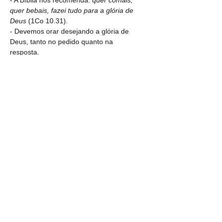
- A Bíblia nos recomenda: 
quer comais, 
quer bebais, fazei tudo para a glória de 
Deus
 (1Co 10.31).
- Devemos orar desejando a glória de 
Deus, tanto no pedido quanto na 
resposta.
- Se algo que pedimos em oração não 
redundar em glória para o Senhor, então 
é melhor que a nossa oração não seja 
atendida.
- 
E tudo quanto pedirdes em meu nome, 
eu o farei, para que o Pai seja glorificado 
no Filho. Se me pedirdes alguma coisa 
em meu nome, eu a farei 
(Jo 14.13-14).
- “O principal objetivo da oração é que 
Deus seja glorificado na resposta” (R. A. 
Torrey).
- 
Ilustração
: Marta, Maria e Lázaro:  
Se 
tu creres, tu verás a glória de Deus
 (Jo 
11.40).
- Quando oramos pela solução de um 
problema, não devemos nos surpreender 