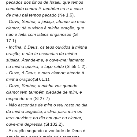
pecados dos filhos de Israel, que temos 
cometido contra ti; também eu e a casa 
de meu pai temos pecado
 (Ne 1.6).
- 
Ouve, Senhor, a justiça; atende ao meu 
clamor; dá ouvidos à minha oração, que 
não é feita com lábios enganosos 
(Sl 
17.1).
- 
Inclina, ó Deus, os teus ouvidos à minha 
oração, e não te escondas da minha 
súplica. Atende-me, e ouve-me; lamento 
na minha queixa, e faço ruído 
(Sl 55.1-2).
- 
Ouve, ó Deus, o meu clamor; atende à 
minha oração
(Sl 61.1).
- 
Ouve, Senhor, a minha voz quando 
clamo; tem também piedade de mim, e 
responde-me
 (Sl 27.7).
- 
Não escondas de mim o teu rosto no dia 
da minha angústia, inclina para mim os 
teus ouvidos; no dia em que eu clamar, 
ouve-me depressa
 (Sl 102.2).
- A oração segundo a vontade de Deus é 