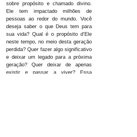
sobre propósito e chamado divino. 
Ele tem impactado milhões de 
pessoas ao redor do mundo. Você 
deseja saber o que Deus tem para 
sua vida? Qual é o propósito d’Ele 
neste tempo, no meio desta geração 
perdida? Quer fazer algo significativo 
e deixar um legado para a próxima 
geração? Quer deixar de apenas 
existir e passar a viver? Essa 
reflexão, juntamente com a leitura do 
livro, poderá ajudá-lo. Concluo com a 
citação do próprio Rick Warren: 
"Você não foi colocado na Terra 
apenas para consumir recursos. 
Você foi criado para contribuir e 
fazer a diferença com sua vida." 
Venha pro centro da vontade Dele e 