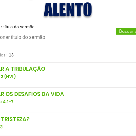
ALENTO
or título do sermão
Buscar 
dos:
13
R A TRIBULAÇÃO
2 (NVI)
 OS DESAFIOS DA VIDA
e 4.1-7
 TRISTEZA?
43