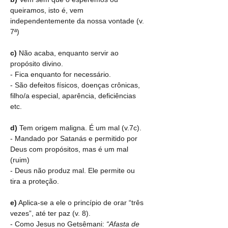
queiramos, isto é, vem 
independentemente da nossa vontade (v. 
7ª)
c) 
Não acaba, enquanto servir ao 
propósito divino.
- Fica enquanto for necessário.
- São defeitos físicos, doenças crônicas, 
filho/a especial, aparência, deficiências 
etc.
d)
 Tem origem maligna. É um mal (v.7c).
- Mandado por Satanás e permitido por 
Deus com propósitos, mas é um mal 
(ruim)
- Deus não produz mal. Ele permite ou 
tira a proteção.
e)
 Aplica-se a ele o princípio de orar “três 
vezes”, até ter paz (v. 8).
- Como Jesus no Getsêmani: 
“Afasta de 