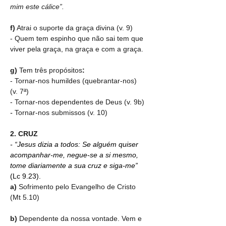
mim este cálice”.
f)
 Atrai o suporte da graça divina (v. 9)
- Quem tem espinho que não sai tem que 
viver pela graça, na graça e com a graça.
g)
 Tem três propósitos
:
- Tornar-nos humildes (quebrantar-nos) 
(v. 7ª)
- Tornar-nos dependentes de Deus (v. 9b)
- 
Tornar-nos submissos (v. 10)
2. CRUZ
- “Jesus dizia a todos: Se alguém quiser 
acompanhar-me, negue-se a si mesmo, 
tome diariamente a sua cruz e siga-me” 
(Lc 9.23).
a)
 Sofrimento pelo Evangelho de Cristo 
(Mt 5.10)
b)
 Dependente da nossa vontade. Vem e 