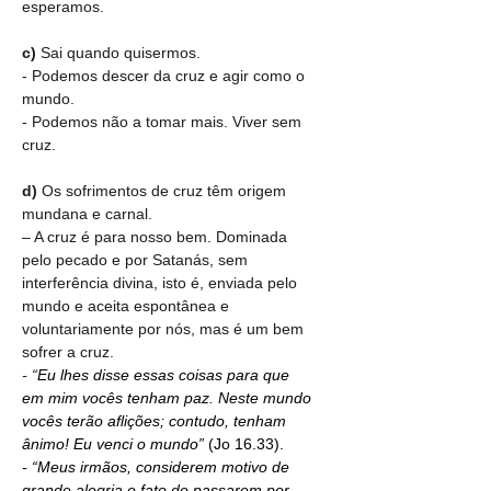
esperamos.
c)
 Sai quando quisermos.
- Podemos descer da cruz e agir como o 
mundo.
- Podemos não a tomar mais. Viver sem 
cruz.
d)
 Os sofrimentos de cruz têm origem 
mundana e carnal.
– A cruz é para nosso bem. Dominada 
pelo pecado e por Satanás, sem 
interferência divina, isto é, enviada pelo 
mundo e aceita espontânea e 
voluntariamente por nós, mas é um bem 
sofrer a cruz.
- “
Eu lhes disse essas coisas para que 
em mim vocês tenham paz. Neste mundo 
vocês terão aflições; contudo, tenham 
ânimo! Eu venci o mundo” 
(Jo 16.33).
- “Meus irmãos, considerem motivo de 
grande alegria o fato de passarem por 