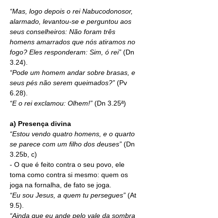
“Mas, logo depois o rei Nabucodonosor, 
alarmado, levantou-se e perguntou aos 
seus conselheiros: Não foram três 
homens amarrados que nós atiramos no 
fogo? Eles responderam: Sim, ó rei” 
(Dn 
3.24).
“Pode um homem andar sobre brasas, e 
seus pés não serem queimados?” 
(Pv 
6.28).
“E o rei exclamou: Olhem!” 
(Dn 3.25ª)
a) Presença divina
“Estou vendo quatro homens, e o quarto 
se parece com um filho dos deuses” 
(Dn 
3.25b, c)
- O que é feito contra o seu povo, ele 
toma como contra si mesmo: quem os 
joga na fornalha, de fato se joga.
“Eu sou Jesus, a quem tu persegues” 
(At 
9.5).
“Ainda que eu ande pelo vale da sombra 