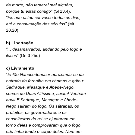
da morte, não temerei mal alguém, 
porque tu estás comigo” 
(Sl 23.4).
“Eis que estou convosco todos os dias, 
até a consumação dos séculos” 
(Mt 
28.20).
b) Libertação
“... desamarrados, andando pelo fogo e 
ilesos” 
(Dn 3.25d).
c) Livramento
“
Então Nabucodonosor aproximou-se da 
entrada da fornalha em chamas e gritou: 
Sadraque, Mesaque e Abede-Nego, 
servos do Deus Altíssimo, saiam! Venham 
aqui! E Sadraque, Mesaque e Abede-
Nego saíram do fogo. Os sátrapas, os 
prefeitos, os governadores e os 
conselheiros do rei se ajuntaram em 
torno deles e comprovaram que o fogo 
não tinha ferido o corpo deles. Nem um 