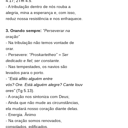
4.17; 2Tm 4.5.
- A tribulação dentro de nós rouba a 
alegria, mina a esperança e, com isso, 
reduz nossa resistência e nos enfraquece.
3. Orando sempre: 
“Perseverar na 
oração”
- Na tribulação não temos vontade de 
orar.
- Persevere:
 “Proskartetheo” = Ser 
dedicado e fiel; ser constante.
- Nas tempestades, os navios são 
levados para o porto.
- “
Está aflito alguém entre 
vós?
Ore.
Está alguém alegre?
Cante
louv
ores”
 (Tg 5.13). 
- A oração nos sintoniza com Deus;
- Ainda que não mude as circunstâncias, 
ela mudará nosso coração diante delas.
- Energia. Ânimo
- Na oração somos renovados, 
consolados, edificados.