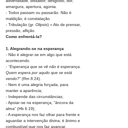
adversidade, dissabor, desgosto, dor, 
amargura, apertura, agonia.
- Todos passam ou passarão. Não é 
maldição; é constatação.
- Tribulação (gr. 
Olipsis
) = Ato de prensar, 
pressão, aflição.
Como enfrentá-la?
1. Alegrando-se na esperança
- Não é alegrar-se em algo que está 
acontecendo.
- 
“Esperança que se vê não é esperança. 
Quem espera por aquilo que se está 
vendo?”
 (Rm 8.24).
- Nem é uma alegria forçada, para 
manter a aparência;
- Independe das circunstâncias;
- Apoiar-se na esperança, “âncora da 
alma” (Hb 6.19);
- A esperança nos faz olhar para frente e 
aguardar a intervenção divina; é ânimo e 
combustível que nos faz avançar.