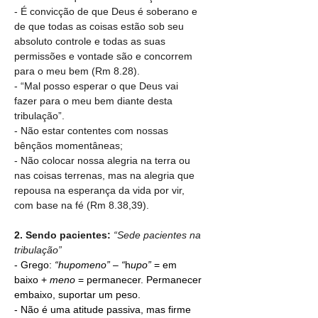
- É convicção de que Deus é soberano e 
de que todas as coisas estão sob seu 
absoluto controle e todas as suas 
permissões e vontade são e concorrem 
para o meu bem (Rm 8.28).
- “Mal posso esperar o que Deus vai 
fazer para o meu bem diante desta 
tribulação”.
- Não estar contentes com nossas 
bênçãos momentâneas;
- Não colocar nossa alegria na terra ou 
nas coisas terrenas, mas na alegria que 
repousa na esperança da vida por vir, 
com base na fé (Rm 8.38,39).
2. Sendo pacientes: 
“Sede pacientes na 
tribulação”
- Grego: 
“hupomeno” – “
h
upo” 
= em 
baixo + 
meno
 = permanecer. Permanecer 
embaixo, suportar um peso.
- Não é uma atitude passiva, mas firme 