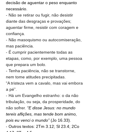
decisão de aguentar o peso enquanto 
necessário.
- Não se retirar ou fugir, não desistir 
diante das desgraças e provações; 
aguentar firme, resistir com coragem e 
confiança.
- Não masoquismo ou autocomiseração, 
mas paciência.
- É cumprir pacientemente todas as 
etapas, como, por exemplo, uma pessoa 
que prepara um bolo.
- Tenha paciência, não se transtorne, 
nem tome atitudes precipitadas.
“A tristeza vem a cavalo, mas vai embora 
a pé”.
- Há um Evangelho estranho: o da não 
tribulação, ou seja, da prosperidade, do 
não sofrer.
“E disse Jesus: no mundo 
tereis aflições, mas tende bom animo, 
pois eu venci o mundo”
 (Jo 16.33).
- Outros textos: 2Tm 3.12; Sl 23.4; 2Co 