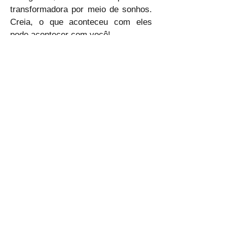
transformadora por meio de sonhos. 
Creia, o que aconteceu com eles 
pode acontecer com você!
🙇‍♂🙇‍♂🙇‍♂
ELP
Anterior
Próximo
CLIC - Centro de Liderança
Cristã/Criativa
E-mail:
clic.lideranca@gmail.com
Tel:
(21) 99642-1472