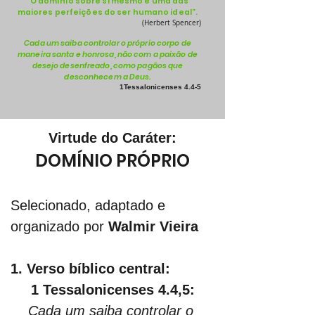
“O domínio sobre si mesmo é uma das
maiores perfeições do ser humano ideal”.
(Herbert Spencer)
Cada um saiba controlar o próprio corpo de
maneira santa e honrosa, não com a paixão de
desejo desenfreado, como pagãos que
desconhecem a Deus.
1Tessalonicenses 4.4-5
Virtude do Caráter:
DOMÍNIO PRÓPRIO
Selecionado, adaptado e 
organizado por 
Walmir Vieira
1. Verso bíblico central:
1 Tessalonicenses 4.4,5:
Cada um saiba controlar o 