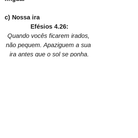
c) Nossa ira
Efésios 4.26:
Quando vocês ficarem irados, 
não pequem. Apaziguem a sua 
ira antes que o sol se ponha.
- Todos nós, em algum 
momento, ficamos irados. No 
entanto, não podemos permitir 
que a nossa ira nos leve a falar 
e fazer coisas insanas. 
Podemos e devemos aprender 
a dominá-la. A ira ou 
indignação, quando justa, pode 
ser expressa, mas de maneira 