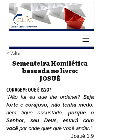
< Voltar
Sementeira Homilética
baseada no livro:
JOSUÉ
CORAGEM: QUE É ISSO?
“Não fui eu que lhe ordenei? 
Seja 
forte e corajoso; não tenha medo
, 
nem fique assustado, 
porque o 
Senhor, seu Deus, estará com 
você
 por onde quer que você andar.”
Josué 1.9