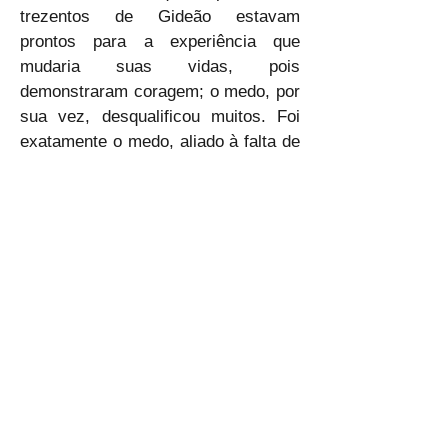
trezentos de Gideão estavam 
prontos para a experiência que 
mudaria suas vidas, pois 
demonstraram coragem; o medo, por 
sua vez, desqualificou muitos. Foi 
exatamente o medo, aliado à falta de 
fé, que desclassificou os dez espias 
que entraram na terra e falaram mal 
dela. Concluo dizendo: coragem 
bíblica não é sentir-se seguro, mas 
avançar sustentado pela promessa 
de que Deus está conosco. Senhor, 
que a consciência da tua presença 
seja sempre mais forte do que a 
sombra do medo. Amém.
🙇‍♂🙇‍♂🙇‍♂
ELP