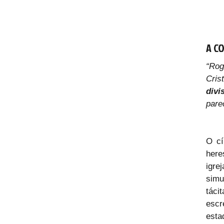
A C
“Rog
Cris
divi
pare
O cí
here
igre
simu
táci
escr
esta