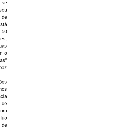
se 
sou 
de 
tá 
50 
es, 
as 
 o 
s” 
paz 
es 
nos 
cia 
de 
um 
uo 
de 