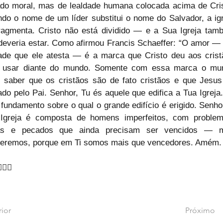
do moral, mas de lealdade humana colocada acima de Crist
do o nome de um líder substitui o nome do Salvador, a igr
ragmenta. Cristo não está dividido — e a Sua Igreja tamb
deveria estar. Como afirmou Francis Schaeffer: “O amor — 
ade que ele atesta — é a marca que Cristo deu aos cristã
 usar diante do mundo. Somente com essa marca o mun
 saber que os cristãos são de fato cristãos e que Jesus 
ado pelo Pai. Senhor, Tu és aquele que edifica a Tua Igreja.
 fundamento sobre o qual o grande edifício é erigido. Senhor
Igreja é composta de homens imperfeitos, com problema
has e pecados que ainda precisam ser vencidos — m
eremos, porque em Ti somos mais que vencedores. Amém.
♂🙇‍♂
rior
Próximo