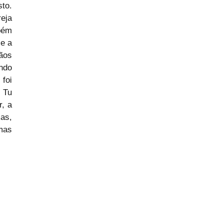
o. 
eja 
ém 
e a 
os 
do 
foi 
 Tu 
, a 
s, 
as 
 