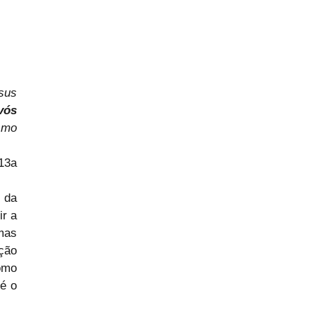
us 
vós 
mo 
,13a
 da 
r a 
as 
ção 
mo 
é o 