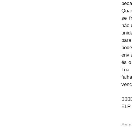
peca
Quan
se f
não 
unid
para
pode
envi
és o
Tua 
fal
venc
🙇‍♂🙇‍
ELP
Ante