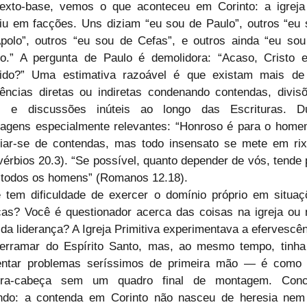
exto-base, vemos o que aconteceu em Corinto: a igreja 
diu em facções. Uns diziam “eu sou de Paulo”, outros “eu 
polo”, outros “eu sou de Cefas”, e outros ainda “eu sou 
to.” A pergunta de Paulo é demolidora: “Acaso, Cristo es
dido?” Uma estimativa razoável é que existam mais de 
rências diretas ou indiretas condenando contendas, divisõ
s e discussões inúteis ao longo das Escrituras. Du
agens especialmente relevantes: “Honroso é para o homem
iar-se de contendas, mas todo insensato se mete em rixa
vérbios 20.3). “Se possível, quanto depender de vós, tende 
todos os homens” (Romanos 12.18).
 tem dificuldade de exercer o domínio próprio em situaçõ
icas? Você é questionador acerca das coisas na igreja ou 
 da liderança? A Igreja Primitiva experimentava a efervescên
erramar do Espírito Santo, mas, ao mesmo tempo, tinha 
entar problemas seríssimos de primeira mão — é como 
bra-cabeça sem um quadro final de montagem. Concl
ndo: a contenda em Corinto não nasceu de heresia nem 