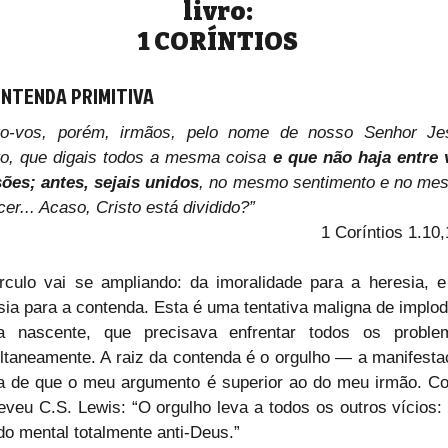
livro:
1 CORÍNTIOS
ONTENDA PRIMITIVA
o-vos, porém, irmãos, pelo nome de nosso Senhor Jes
to, que digais todos a mesma coisa 
e que não haja entre 
sões; antes, sejais unidos
, no mesmo sentimento e no mes
cer... Acaso, Cristo está dividido?”
1 Coríntios 1.10
rculo vai se ampliando: da imoralidade para a heresia, e
sia para a contenda. Esta é uma tentativa maligna de implodi
ja nascente, que precisava enfrentar todos os problem
ltaneamente. A raiz da contenda é o orgulho — a manifesta
ta de que o meu argumento é superior ao do meu irmão. Co
eveu C.S. Lewis: “O orgulho leva a todos os outros vícios: 
do mental totalmente anti-Deus.”