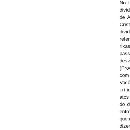
No t
divi
de A
Cris
divi
refe
rixa
pass
desv
(Pro
com 
Você
crít
atos
do d
enfr
que
dize