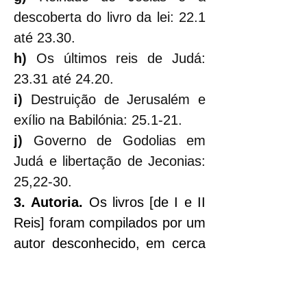
descoberta do livro da lei: 22.1 
até 23.30.
h) 
Os últimos reis de Judá: 
23.31 até 24.20.
i) 
Destruição de Jerusalém e 
exílio na Babilónia: 25.1-21.
j) 
Governo de Godolias em 
Judá e libertação de Jeconias: 
25,22-30.
3.
Autoria. 
Os livros [de I e II 
Reis] foram compilados por um 
autor desconhecido, em cerca 
de 540aC, a partir de vários 
documentos escritos, inclusive 
dos relatos oficiais, isto é, 