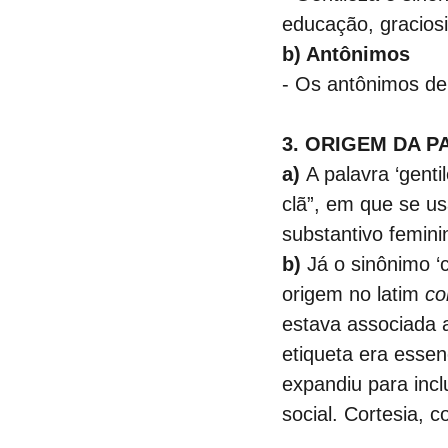
educação, gracios
b) Antônimos
- Os antônimos de 
3. ORIGEM DA P
a)
 A palavra ‘genti
clã”, em que se usa
substantivo feminin
b)
 Já o sinônimo ‘c
origem no latim 
co
estava associada 
etiqueta era essen
expandiu para incl
social. Cortesia, 