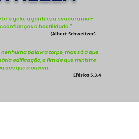
ete o gelo, a gentileza evapora mal-
sconfianças e hostilidade.”
(
Albert Schweitzer)
 nenhuma palavra torpe, mas só a que
ária edificação, a fim de que ministre
a aos que a ouvem.
Efésios 5.3,4