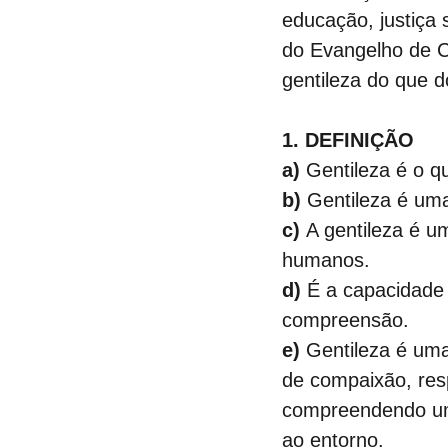
educação, justiça 
do Evangelho de C
gentileza do que d
1. DEFINIÇÃO
a)
 Gentileza é o q
b)
 Gentileza é um
c)
 A gentileza é u
humanos.
d)
 É a capacidade
compreensão.
e)
 Gentileza é um
de compaixão, resp
compreendendo uma
ao entorno.