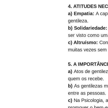
4. ATITUDES NE
a) Empatia:
 A cap
gentileza.
b) Solidariedade:
ser visto como um
c) Altruísmo:
 Con
muitas vezes sem 
5. A IMPORTÂNC
a) 
Atos de gentile
quem os recebe.
b)
 As gentilezas 
entre as pessoas.
c)
 Na Psicologia,
promover o bem-est