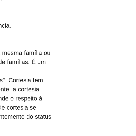
ncia.
a mesma família ou 
de famílias. É um 
ês”. Cortesia tem 
nte, a cortesia 
de o respeito à 
e cortesia se 
entemente do status 