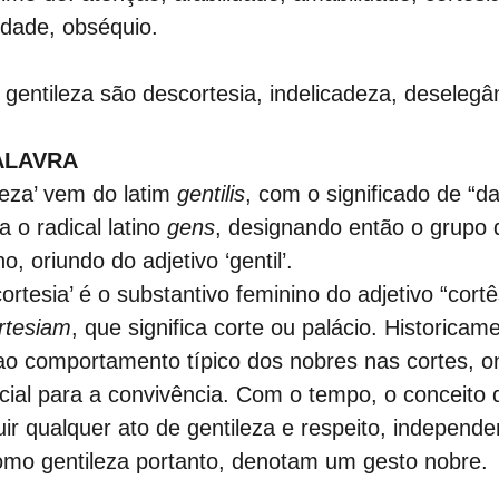
idade, obséquio.
gentileza são descortesia, indelicadeza, deselegâ
ALAVRA
leza’ vem do latim 
gentilis
, com o significado de “d
 o radical latino 
gens
, designando então o grupo 
o, oriundo do adjetivo ‘gentil’.
ortesia’ é o substantivo feminino do adjetivo “cort
rtesiam
, que significa corte ou palácio. Historicame
ao comportamento típico dos nobres nas cortes, on
cial para a convivência. Com o tempo, o conceito d
uir qualquer ato de gentileza e respeito, independ
como gentileza portanto, denotam um gesto nobre.