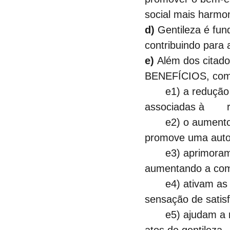
social mais harmo
d)
 Gentileza é fu
contribuindo para 
e)
 Além dos citado
BENEFÍCIOS, com
	e1) a redução do estresse, na medida em que ela pode ativar áreas do cérebro 
	e2) o aumento da autoestima, pois ser gentil consigo mesmo e com os outros 
promove uma autoi
	e3) aprimoram a empatia, pois ensina a considerar os sentimentos do próximo, 
aumentando a com
	e4) ativam as áreas do cérebro ligadas à recompensa e ao prazer, o que causa uma 
sensação de satis
	e5) ajudam a reduzir os níveis de estresse e ansiedade, pois a pessoa, ao praticar 