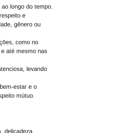
r ao longo do tempo.
respeito e 
dade, gênero ou 
ações, como no 
is e até mesmo nas 
atenciosa, levando 
bem-estar e o 
speito mútuo.
, delicadeza, 