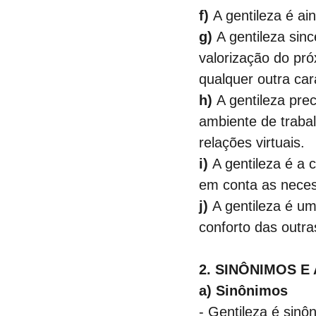
f)
 A gentileza é a
g)
 A gentileza sin
valorização do pr
qualquer outra cara
h)
 A gentileza pre
ambiente de trabal
relações virtuais.
i)
 A gentileza é a
em conta as neces
j)
 A gentileza é 
conforto das outr
2. SINÔNIMOS E
a) Sinônimos
- Gentileza é sinô