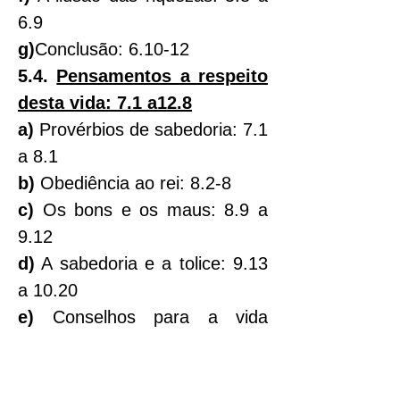
6.9
g)
Conclusão: 6.10-12
5.4. 
Pensamentos a respeito 
desta vida: 7.1 a12.8
a) 
Provérbios de sabedoria: 7.1 
a 8.1
b)
 Obediência ao rei: 8.2-8
c)
 Os bons e os maus: 8.9 a 
9.12
d)
 A sabedoria e a tolice: 9.13 
a 10.20
e)
 Conselhos para a vida 
prática: 11.1 a 12.8
- Para todos: 11.1-8
 - Para os jovens: 11.9 a 12.8