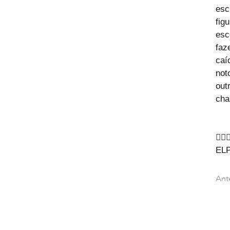
esc
fig
esc
faz
caí
not
out
cha
🙇‍♂
EL
Ant