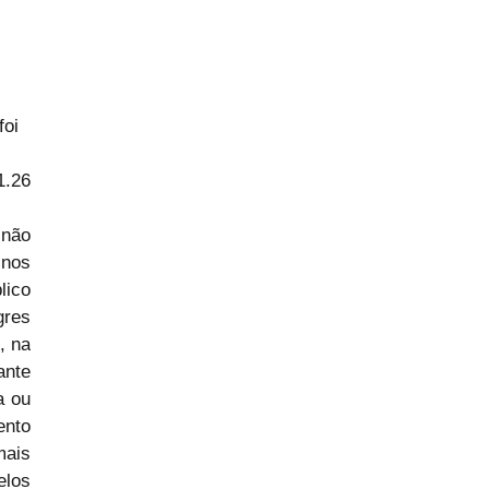
foi 
1.26
não 
os 
ico 
res 
 na 
nte 
 ou 
nto 
ais 
los 