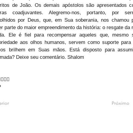
ritos de João. Os demais apóstolos são apresentados c
uras coadjuvantes. Alegremo-nos, portanto, por ser
olhidos por Deus, que, em Sua soberania, nos chamou p
er parte do maior empreendimento da história: o resgate da r
da. Ele é fiel para recompensar aqueles que, mesmo 
oriedade aos olhos humanos, servem como suporte para 
ros brilhem em Suas mãos. Está disposto para assumi
mada? Deixe seu comentário. Shalom
‍♂🙇‍♂
P
erior
Próximo