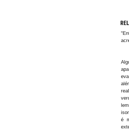
REL
"En
acr
Alg
apa
eva
alé
rea
ver
lem
iso
é m
ext