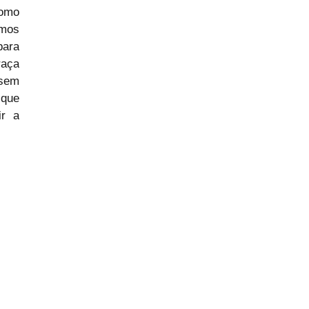
omo 
mos 
ara 
aça 
sem 
que 
r a 