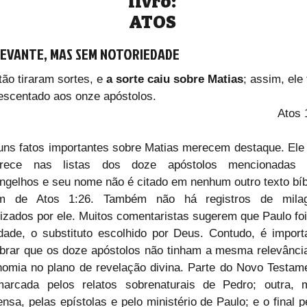
livro:
ATOS
EVANTE, MAS SEM NOTORIEDADE
tão tiraram sortes, e 
a sorte caiu sobre Matias
; assim, ele 
escentado aos onze apóstolos.
Atos 
uns fatos importantes sobre Matias merecem destaque. Ele 
rece nas listas dos doze apóstolos mencionadas n
ngelhos e seu nome não é citado em nenhum outro texto bíbl
m de Atos 1:26. Também não há registros de milag
lizados por ele. Muitos comentaristas sugerem que Paulo foi,
dade, o substituto escolhido por Deus. Contudo, é importa
brar que os doze apóstolos não tinham a mesma relevância
nomia no plano de revelação divina. Parte do Novo Testame
arcada pelos relatos sobrenaturais de Pedro; outra, m
ensa, pelas epístolas e pelo ministério de Paulo; e o final pe