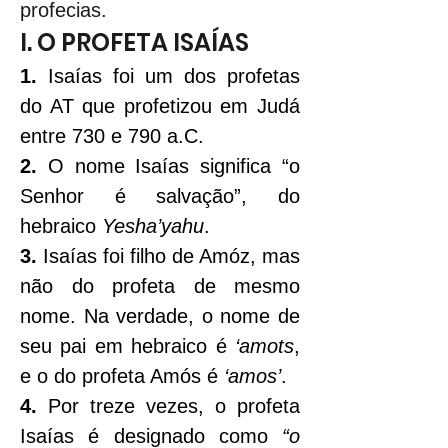
profecias.
I. O PROFETA ISAÍAS
1.
 Isaías foi um dos profetas 
do AT que profetizou em Judá 
entre 730 e 790 a.C.
2.
 O nome Isaías significa “o 
Senhor é salvação”, do 
hebraico 
Yesha’yahu
.
3.
 Isaías foi filho de Amóz, mas 
não do profeta de mesmo 
nome. Na verdade, o nome de 
seu pai em hebraico é 
‘amots
, 
e o do profeta Amós é 
‘amos’
.
4.
 Por treze vezes, o profeta 
Isaías é designado como 
“o 