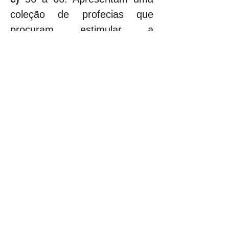
coleção de profecias que 
procuram estimular a 
comunidade que veio do 
Exílio 
na Babilônia
 e se reuniu 
em 
Jerusalém
 com os que 
estavam dispersos. Condena 
os abusos que começam de 
novo a aparecer e mostra qual 
é o verdadeiro jejum (58,1-12) 
necessário para que haja 
novos céus e nova terra.
7. Ciro, o Imperador Persa
. 
Ciro
 foi um instrumento de 
Deus para libertar Seu povo do 