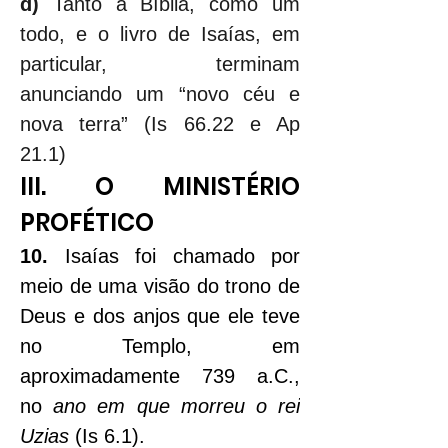
d)
 Tanto a Bíblia, como um 
todo, e o livro de Isaías, em 
particular, terminam 
anunciando um “novo céu e 
nova terra” (Is 66.22 e Ap 
21.1)
III. O MINISTÉRIO 
PROFÉTICO
10. 
Isaías foi chamado por 
meio de uma visão do trono de 
Deus e dos anjos que ele teve 
no Templo, em 
aproximadamente 739 a.C., 
no 
ano em que morreu o rei 
Uzias
 (Is 6.1).