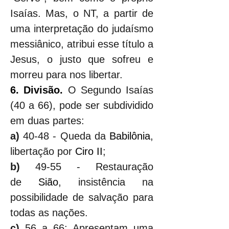
Isaías. Mas, o NT, a partir de 
uma interpretação do judaísmo 
messiânico, atribui esse título a 
Jesus, o justo que sofreu e 
morreu para nos libertar.
6. Divisão. 
O Segundo Isaías 
(40 a 66), pode ser subdividido 
em duas partes:
a)
 40-48 - Queda da 
Babilônia
, 
libertação por 
Ciro II
;
b)
 49-55 - Restauração 
de 
Sião
, insistência na 
possibilidade de salvação para 
todas as nações.
c)
 56 a 66: Apresentam uma 