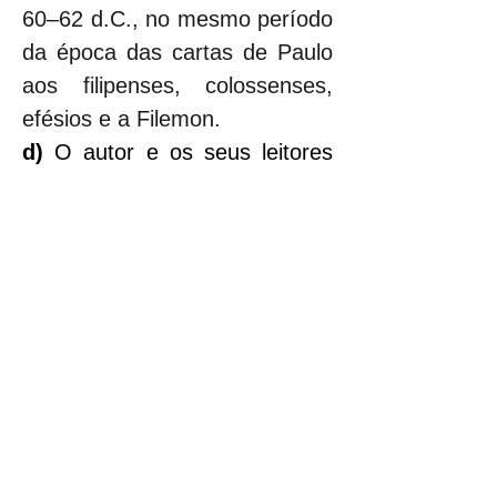
60–62 d.C., no mesmo período 
da época das cartas de Paulo 
aos filipenses, colossenses, 
efésios e a Filemon.
d) 
O autor e os seus leitores 
pertencem à segunda geração 
de cristãos (2.3). Os primeiros 
líderes já haviam morrido 
(13.7), e o autor pede que 
obedeçam aos seus líderes 
atuais (13.17).
e) 
Quanto ao lugar onde foi 
escrita, o texto de Hb 13.24 
(“Os irmãos da Itália também 
mandam saudações a vocês”) 