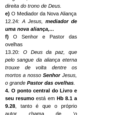
direita do trono de Deus.
e) 
O Mediador da Nova Aliança
12.24: 
A Jesus, 
mediador de 
uma nova aliança,...
f) 
O Senhor e Pastor das 
ovelhas
13.20: 
O Deus da paz, que 
pelo sangue da aliança eterna 
trouxe de volta dentre os 
mortos a nosso 
Senhor
 Jesus, 
o grande 
Pastor das ovelhas
.
4.
O 
ponto central do Livro e 
seu resumo 
está em 
Hb 8.1 a 
9.28
, tanto é que o próprio 
autor chama de ‘
o 