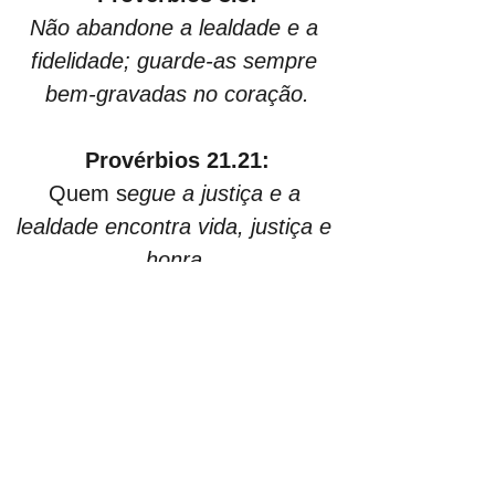
Não abandone a lealdade e a 
fidelidade; guarde-as sempre 
bem-gravadas no coração.
Provérbios 21.21:
Quem s
egue a justiça e a 
lealdade encontra vida, justiça e 
honra.
Provérbios 27.5,6:
Leais são as feridas feitas pelo 
amigo, mas os beijos do inimigo 
são enganosos.
Oséias 10.12: