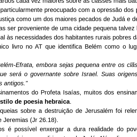
ardos cada vez maiores sobre as classes mais bai
 particularmente preocupado com a opressão dos po
justiça como um dos maiores pecados de Judá e de
ias ser proveniente de uma cidade pequena talvez 
ial às necessidades dos habitantes rurais pobres d
ico livro no AT que identifica Belém como o lug
elém-Efrata, embora sejas pequena entre os clãs 
ue será o governante sobre Israel. Suas origens
 antigos."
inamentos do Profeta Isaías, muitos dos ensina
stilo de poesia hebraica
.
queias sobre a destruição de Jerusalém foi rele
e Jeremias (
Jr 26.18
).
os é possível enxergar a dura realidade do pov