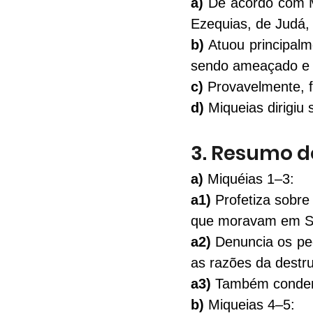
a)
 De acordo com 
Ezequias, de Judá,
b) 
Atuou principalm
sendo ameaçado e d
c)
 Provavelmente, 
d)
 Miqueias dirigiu
3. Resumo do
a)
Miquéias 1–3
: 
a1)
 Profetiza sobre 
que moravam em S
a2)
 Denuncia os pe
as razões da destru
a3)
 Também condena
b)
Miqueias 4–5
: