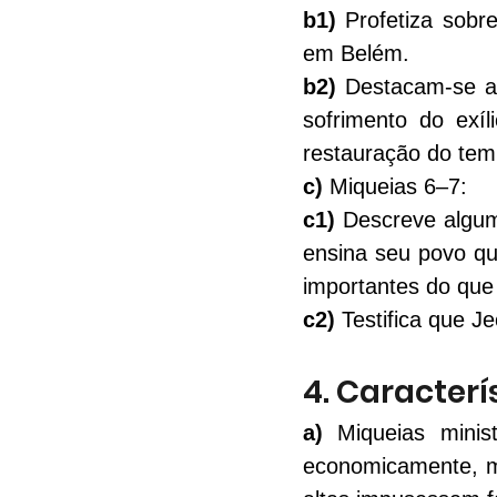
b1)
 Profetiza sobr
em Belém.
b2)
 Destacam-se as
sofrimento do exí
restauração do tem
c)
Miqueias 6–7
: 
c1)
 Descreve algum
ensina seu povo qu
importantes do que f
c2)
 Testifica que 
4. Caracterí
a)
 Miqueias mini
economicamente, ma