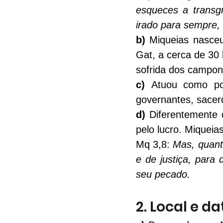
esqueces a transg
irado para sempre,
b)
 Miqueias nasceu
Gat, a cerca de 30 
sofrida dos campone
c)
 Atuou como por
governantes, sacer
d)
 Diferentemente 
pelo lucro. Miqueia
Mq 3,8:
 Mas, quant
e de justiça, para 
seu pecado.
2. Local e d