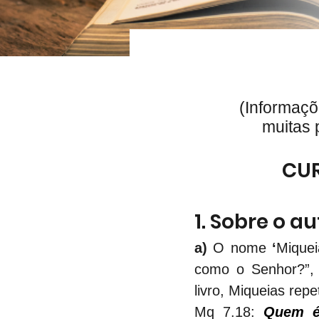
(Informaçõ
muitas 
CUR
1. Sobre o au
a)
 O nome 
‘
Miquei
como o Senhor?”, 
livro, Miqueias re
Mq 7.18: 
Quem é