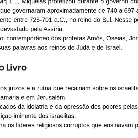
Mq 1.1
, Miqueias profetizou durante o governo dos
 que governaram aproximadamente de 740 a 697 a
ente entre 725-701 a.C., no reino do Sul. Nesse p
evastado pela Assíria.
foi contemporâneo dos profetas Amós, Oseias, Jon
 suas palavras aos reinos de Judá e de Israel.
 Livro
os juízos e a ruína que recairiam sobre os israelita
amaria e em Jerusalém.
cados da idolatria e da opressão dos pobres pelas
ição iminente dos israelitas.
 os líderes religiosos corruptos que ensinavam po