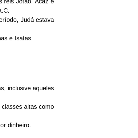
 reis Jotão, Acaz e 
.C. 
eríodo, Judá estava 
as e Isaías.
s, inclusive aqueles 
 classes altas como 
r dinheiro.