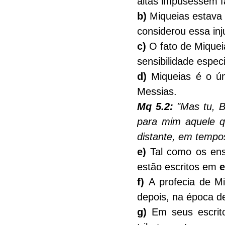
altas impusessem f
b)
 Miqueias estava
considerou essa in
c)
 O fato de Mique
sensibilidade espec
d)
 Miqueias é o ún
Messias.
Mq 5.2:
 "Mas tu, B
para mim aquele q
distante, em tempos
e)
 Tal como os ens
estão escritos em 
e
f) 
A profecia de Mi
depois, na época d
g)
 Em seus escrit