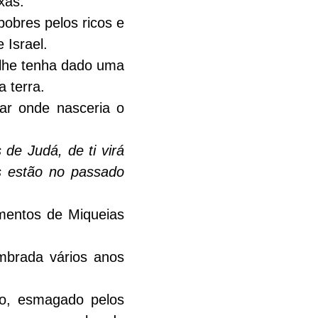
xas.
bres pelos ricos e 
 Israel.
lhe tenha dado uma 
a terra.
ar onde nasceria o 
de Judá, de ti virá 
 estão no passado 
mentos de Miqueias 
mbrada vários anos 
o, esmagado pelos 