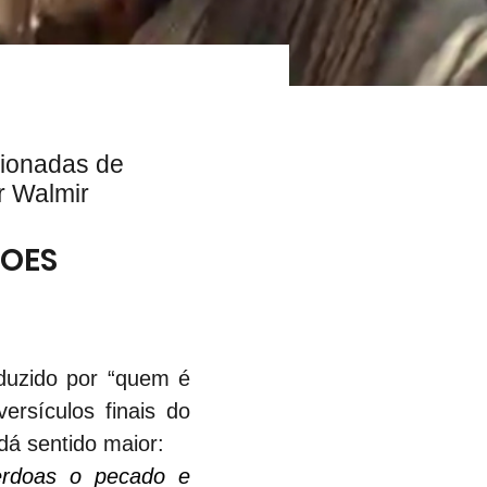
cionadas de
r Walmir
ÇOES
uzido por “quem é 
sículos finais do 
dá sentido maior:
rdoas o pecado e 