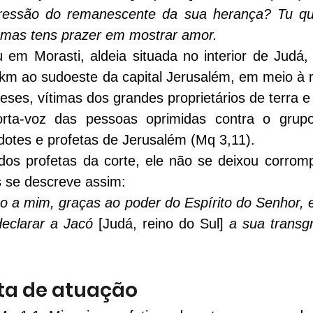
ressão do remanescente da sua herança? Tu q
 mas tens prazer em mostrar amor.
 em Morasti, aldeia situada no interior de Judá, 
km ao sudoeste da capital Jerusalém, em meio à rea
ses, vítimas dos grandes proprietários de terra e 
ta-voz das pessoas oprimidas contra o grupo d
dotes e profetas de Jerusalém (Mq 3,11).
dos profetas da corte, ele não se deixou corromp
s se descreve assim:
o a mim, graças ao poder do Espírito do Senhor, e
declarar a Jacó 
[Judá, reino do Sul]
 a sua transgr
ata de atuação