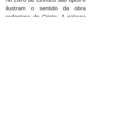
ilustram o sentido da obra 
redentora de Cristo. A palavra 
“expiação” (reparar, pagar, 
cobrir ou retirar a culpa) é 
mencionada também 38 vezes 
em Levítico.
2.6. 
O Livro de Hebreus 
descreve Cristo como o Sumo 
Sacerdote e usa textos de 
Levítico como base para 
ilustrar a sua obra. 
2.7. 
Em Levítico 11, onde são 
relacionados os animais 
considerados impuros e que 