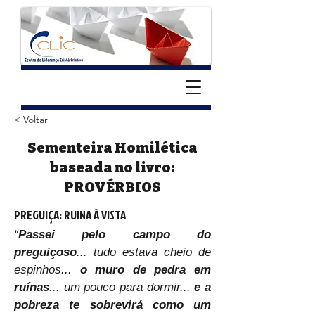
< Voltar
Sementeira Homilética
baseada no livro:
PROVÉRBIOS
PREGUIÇA: RUINA À VISTA
“
Passei pelo campo do 
preguiçoso
... tudo estava cheio de 
espinhos... 
o muro de pedra em 
ruínas
... um pouco para dormir... 
e a 
pobreza te sobrevirá como um 