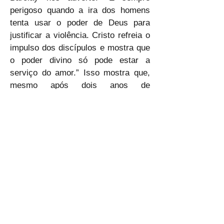
perigoso quando a ira dos homens 
tenta usar o poder de Deus para 
justificar a violência. Cristo refreia o 
impulso dos discípulos e mostra que 
o poder divino só pode estar a 
serviço do amor.” Isso mostra que, 
mesmo após dois anos de 
discipulado direto, ainda havia 
impulsos carnais a serem tratados. A 
transformação é progressiva: João, 
que queria destruir samaritanos, se 
tornou, no final, o “apóstolo do 
amor”. Transforma-nos, Senhor, para 
que a essência do evangelho esteja 
em nós! Amém.
🙇‍♂🙇‍♂🙇‍♂