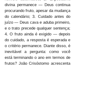
divina permanece — Deus continua 
procurando fruto, apesar da mudança 
do calendário; 3. Cuidado antes do 
juízo — Deus cava e aduba primeiro, 
e o trato precede qualquer sentença; 
4. O fruto ainda é exigido — depois 
do cuidado, a resposta é esperada e 
o critério permanece. Diante disso, é 
inevitável a pergunta: como você 
está terminando o ano em termos de 
frutos? João Crisóstomo acrescenta 
que o Senhor não corta sem antes 
trabalhar, investindo mais onde não 
há fruto para que ninguém alegue 
falta de cuidado. Assim, 
compreendemos que o problema 
nunca é negligência divina, mas 
resistência humana. Senhor, 