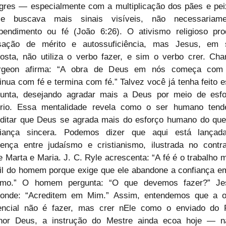
gres — especialmente com a multiplicação dos pães e pei
 buscava mais sinais visíveis, não necessariamen
pendimento ou fé (João 6:26). O ativismo religioso pro
sação de mérito e autossuficiência, mas Jesus, em s
osta, não utiliza o verbo fazer, e sim o verbo crer. Char
rgeon afirma: “A obra de Deus em nós começa com f
inua com fé e termina com fé.” Talvez você já tenha feito e
gunta, desejando agradar mais a Deus por meio de esfor
prio. Essa mentalidade revela como o ser humano tende
ditar que Deus se agrada mais do esforço humano do que
fiança sincera. Podemos dizer que aqui está lançada
rença entre judaísmo e cristianismo, ilustrada no contra
e Marta e Maria. J. C. Ryle acrescenta: “A fé é o trabalho m
cil do homem porque exige que ele abandone a confiança em
mo.” O homem pergunta: “O que devemos fazer?” Jes
ponde: “Acreditem em Mim.” Assim, entendemos que a ob
encial não é fazer, mas crer nEle como o enviado do Pa
hor Deus, a instrução do Mestre ainda ecoa hoje — na