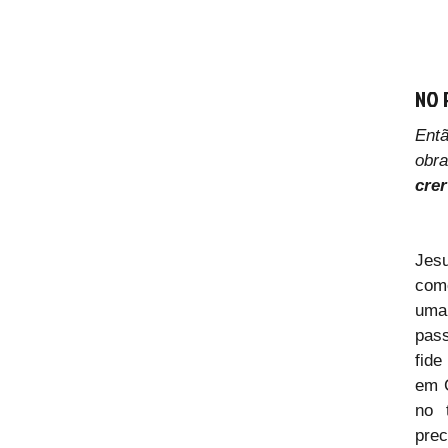
NO 
Entã
crer
Jesu
como
uma
pass
fide
em C
no 
pre