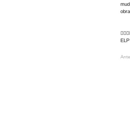
mud
obra
🙇‍♂️🙇‍
ELP
Ante