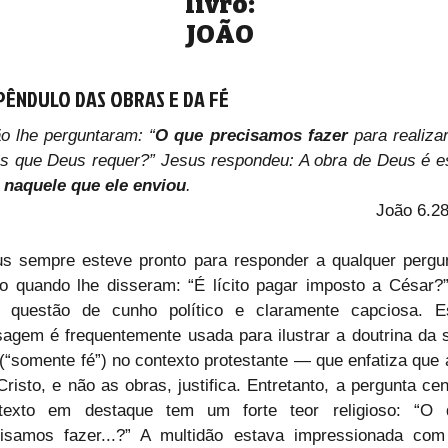
livro:
JOÃO
PÊNDULO DAS OBRAS E DA FÉ
o lhe perguntaram: “
O que precisamos fazer
 para realizar
 naquele que ele enviou
.
João 6.2
s sempre esteve pronto para responder a qualquer pergun
 quando lhe disseram: “É lícito pagar imposto a César?
 questão de cunho político e claramente capciosa. Es
agem é frequentemente usada para ilustrar a doutrina da s
 (“somente fé”) no contexto protestante — que enfatiza que a
risto, e não as obras, justifica. Entretanto, a pergunta cent
texto em destaque tem um forte teor religioso: “O q
cisamos fazer...?” A multidão estava impressionada com