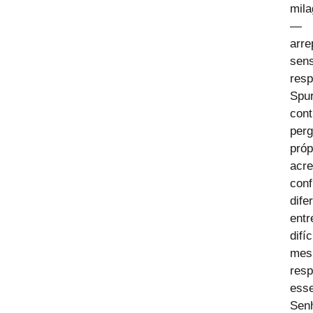
mila
— e
arre
sen
resp
Spu
cont
per
pró
acre
con
dife
entr
difí
mes
res
ess
Sen