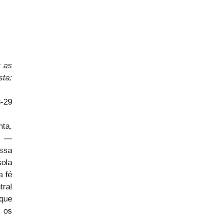
 as 
obras que Deus requer?” Jesus respondeu: A obra de Deus é esta: 
8-29
ta, 
” — 
sa 
ola 
 fé 
ral 
ue 
 os 