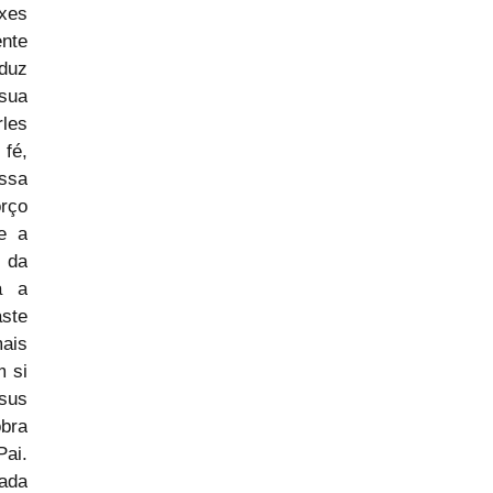
xes 
te 
duz 
ua 
les 
é, 
ssa 
ço 
 a 
 da 
 a 
ste 
ais 
 si 
us 
ra 
i. 
da 