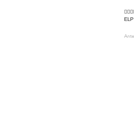
🙇‍♂🙇
ELP
Ante