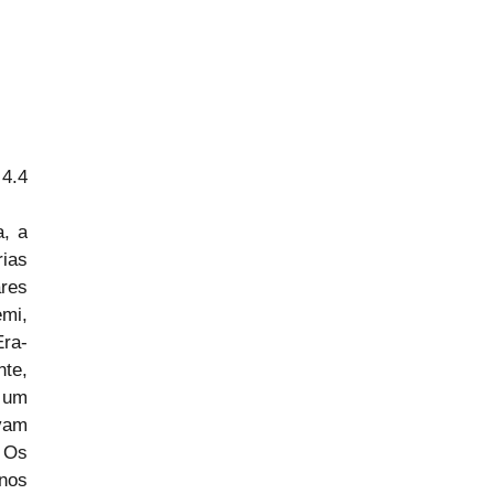
 4.4
, a 
ias 
res 
mi, 
Era-
te, 
 um 
vam 
Os 
nos 