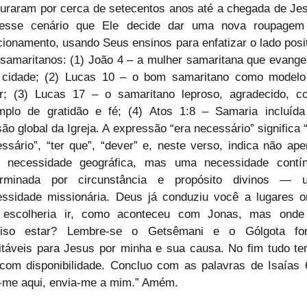
uraram por cerca de setecentos anos até a chegada de Jes
esse cenário que Ele decide dar uma nova roupagem 
cionamento, usando Seus ensinos para enfatizar o lado posit
samaritanos: (1) João 4 – a mulher samaritana que evangel
 cidade; (2) Lucas 10 – o bom samaritano como modelo 
r; (3) Lucas 17 – o samaritano leproso, agradecido, co
mplo de gratidão e fé; (4) Atos 1:8 – Samaria incluída
ão global da Igreja. A expressão “era necessário” significa “
ssário”, “ter que”, “dever” e, neste verso, indica não ape
 necessidade geográfica, mas uma necessidade contínu
erminada por circunstância e propósito divinos — u
ssidade missionária. Deus já conduziu você a lugares o
 escolheria ir, como aconteceu com Jonas, mas onde f
ciso estar? Lembre-se o Getsêmani e o Gólgota for
itáveis para Jesus por minha e sua causa. No fim tudo te
com disponibilidade. Concluo com as palavras de Isaías 6
-me aqui, envia-me a mim.” Amém.