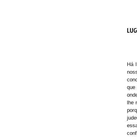
LUG
Há l
noss
conc
que 
onde
lhe 
porq
jude
ess
conf