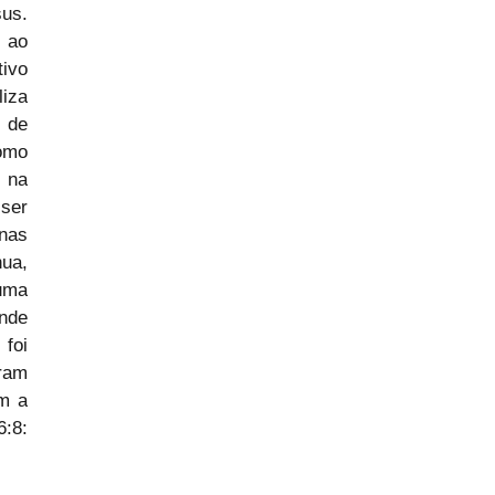
us. 
ao 
ivo 
iza 
de 
mo 
 na 
ser 
nas 
a, 
ma 
nde 
oi 
am 
m a 
:8: 