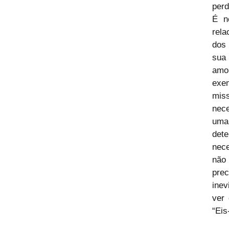
perd
É n
rela
dos 
sua
amo
exe
miss
nece
uma
det
nece
não
pre
inev
ver 
“Eis