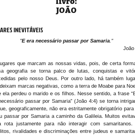
livro:
JOÃO
ARES INEVITÁVEIS
"
E era necessário passar por Samaria
."
João
ugares que marcam as nossas vidas, pois, de certa forma
a geografia se torna palco de lutas, conquistas e vitór
edidas pelo nosso Deus. Por outro lado, há também luga
deixam marcas negativas, como a terra de Moabe para Noe
 ela perdeu o marido e os filhos. Nesse sentido, a frase “
necessário passar por Samaria” (João 4:4) se torna intrigan
ue, geograficamente, não era estritamente obrigatório para
u passar por Samaria a caminho da Galileia. Muitos evita
a rota justamente para não interagir com samaritanos. 
litos, rivalidades e discriminações entre judeus e samarita