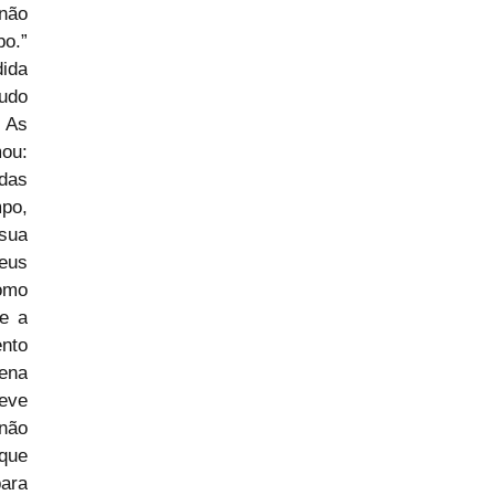
não 
o.” 
ida 
udo 
 As 
u: 
das 
po, 
sua 
eus 
omo 
e a 
to 
na 
eve 
ão 
que 
ara 