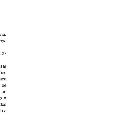
ou 
ça 
3.27
sar 
es 
aça 
 de 
 ao 
o A 
dos 
o a 