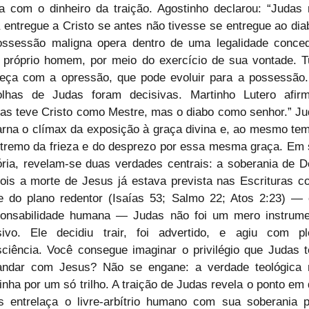
a com o dinheiro da traição. Agostinho declarou: “Judas 
a entregue a Cristo se antes não tivesse se entregue ao diab
ossessão maligna opera dentro de uma legalidade conced
 próprio homem, por meio do exercício de sua vontade. T
eça com a opressão, que pode evoluir para a possessão.
olhas de Judas foram decisivas. Martinho Lutero afirmo
as teve Cristo como Mestre, mas o diabo como senhor.” Ju
rna o clímax da exposição à graça divina e, ao mesmo tem
tremo da frieza e do desprezo por essa mesma graça. Em 
ória, revelam-se duas verdades centrais: a soberania de D
is a morte de Jesus já estava prevista nas Escrituras c
e do plano redentor (Isaías 53; Salmo 22; Atos 2:23) — 
ponsabilidade humana — Judas não foi um mero instrumen
sivo. Ele decidiu trair, foi advertido, e agiu com ple
ciência. Você consegue imaginar o privilégio que Judas t
andar com Jesus? Não se engane: a verdade teológica n
nha por um só trilho. A traição de Judas revela o ponto em 
 entrelaça o livre-arbítrio humano com sua soberania p