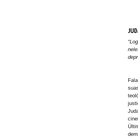
JUD
“Lo
nel
depr
Fala
sua
teol
just
Juda
cin
Últi
dema