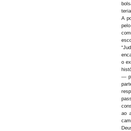
bols
teri
A p
pelo
com
esc
“Jud
enca
o ex
hist
— po
part
res
pas
cons
ao 
cami
Deus