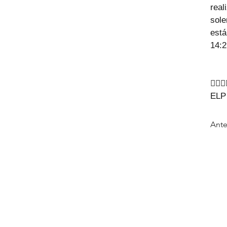
rea
sole
está
14:2
🙇‍♂🙇
ELP
Ante