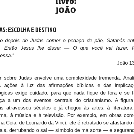
livro:
JOÃO
AS: ESCOLHA E DESTINO
go depois de Judas comer o pedaço de pão, Satanás entr
e. Então Jesus lhe disse: — O que você vai fazer, fa
essa.”
João 1
r sobre Judas envolve uma complexidade tremenda. Anali
s ações à luz das afirmações bíblicas e das implicaçõ
ógicas exige cuidado, para que nada fique de fora e se f
iça a um dos eventos centrais do cristianismo. A figura
s atravessou séculos e já chegou às artes, à literatura,
ema, à música e à televisão. Por exemplo, em obras com
ma Ceia, de Leonardo da Vinci, ele é retratado se afastando 
is, derrubando o sal — símbolo de má sorte — e segurand