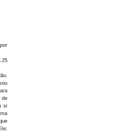
or 
3.25
ão, 
sou 
ra 
de 
si 
ma 
ue 
e; 