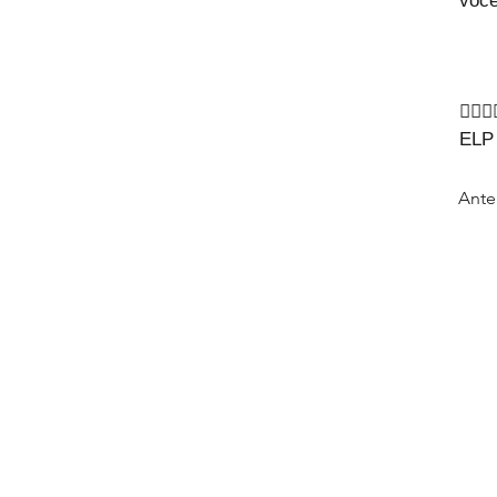
você
🙇‍♀️🙇‍
ELP
Ante