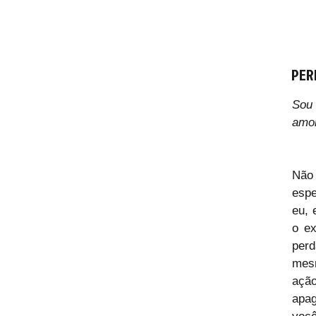
PER
Sou
amor
Não 
espe
eu, 
o ex
per
mesm
ação
apag