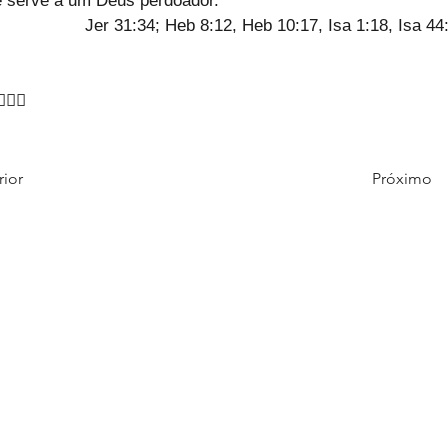
 serve a um Deus perdoador.
Jer 31:34; Heb 8:12, Heb 10:17, Isa 1:18, Isa 44
♀️🙇‍♀️
rior
Próximo