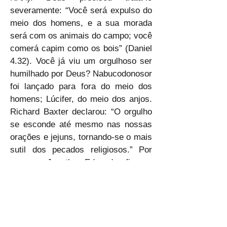
severamente: “Você será expulso do 
meio dos homens, e a sua morada 
será com os animais do campo; você 
comerá capim como os bois” (Daniel 
4.32). Você já viu um orgulhoso ser 
humilhado por Deus? Nabucodonosor 
foi lançado para fora do meio dos 
homens; Lúcifer, do meio dos anjos. 
Richard Baxter declarou: “O orgulho 
se esconde até mesmo nas nossas 
orações e jejuns, tornando-se o mais 
sutil dos pecados religiosos.” Por 
sua vez, Jonathan Edwards afirmou: 
“O orgulho é o maior distúrbio da 
mente. Ele é o primeiro pecado que 
entrou no mundo e o último que é 
arrancado do coração.” Concluo com 
a Palavra que sela essa verdade: 