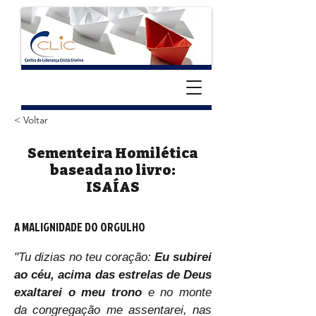
< Voltar
Sementeira Homilética
baseada no livro:
ISAÍAS
A MALIGNIDADE DO ORGULHO
"Tu dizias no teu coração: 
Eu subirei 
ao céu, acima das estrelas de Deus 
exaltarei o meu trono
 e no monte 
da congregação me assentarei, nas 