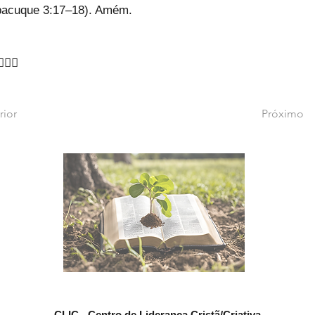
bacuque 3:17–18). Amém.
‍♂🙇‍♂
rior
Próximo
CLIC - Centro de Liderança Cristã/Criativa