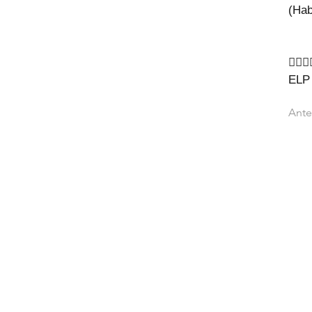
(Ha
🙇‍♂🙇
ELP
Ante