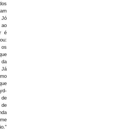
os 
am 
Jó 
 ao 
 é 
u: 
os 
ue 
da 
Já 
mo 
ue 
yd-
de 
de 
da 
 me 
.” 