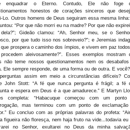
e enquadrar o Eterno. Contudo, Ele não foge d
stionamentos honestos de corações sinceros que desej
i-Lo. Outros homens de Deus seguiram essa mesma linha: 
untou: “Por que não morri eu na madre? Por que não expirei
r dela?”; Gideão clamou: “Ah, Senhor meu, se o Senhor
sco, por que tudo isso nos sobreveio?”; e Jeremias indago
 que prospera o caminho dos ímpios, e vivem em paz todos 
 procedem aleivosamente?”. Esses exemplos mostram q
s não teme nossos questionamentos nem os desabafos 
. Ele sempre responde, de uma forma ou de outra. E você? 
perguntas assim em meio a circunstâncias difíceis? Co
e John Stott: “A fé que nunca pergunta é frágil; a fé q
unta e espera em Deus é a que amadurece.” E Martyn Llo
es completa: “Habacuque começou com um ponto 
errogação, mas terminou com um ponto de exclamação 
or.” Eu concluo com as próprias palavras do profeta: “Ain
a figueira não floresça, nem haja fruto na vide...todavia eu
grarei no Senhor, exultarei no Deus da minha salvação