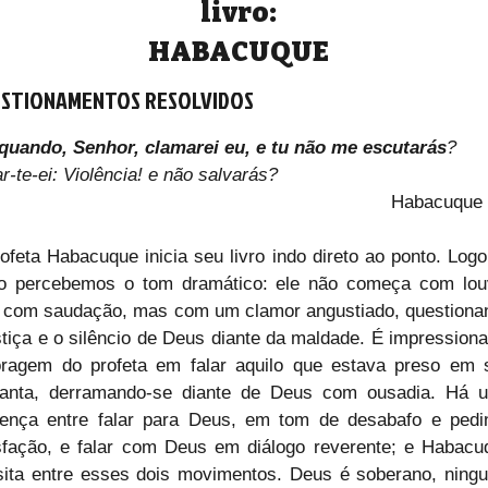
livro:
HABACUQUE
STIONAMENTOS RESOLVIDOS
quando, Senhor, clamarei eu, e tu não me escutarás
? 
ar-te-ei: Violência! e não salvarás?
Habacuque 
ofeta Habacuque inicia seu livro indo direto ao ponto. Logo
io percebemos o tom dramático: ele não começa com louv
com saudação, mas com um clamor angustiado, questionan
stiça e o silêncio de Deus diante da maldade. É impressiona
ragem do profeta em falar aquilo que estava preso em s
ganta, derramando-se diante de Deus com ousadia. Há u
rença entre falar para Deus, em tom de desabafo e pedin
sfação, e falar com Deus em diálogo reverente; e Habacuq
sita entre esses dois movimentos. Deus é soberano, ningu