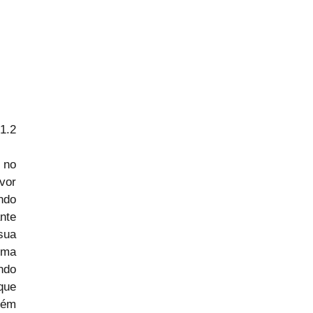
1.2
 no 
or 
do 
nte 
ua 
ma 
do 
ue 
ém 