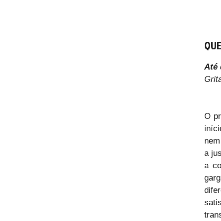
QUE
Até 
Grit
O pr
iníc
nem 
a ju
a co
gar
dife
sati
tran