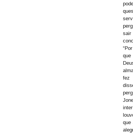
pod
que
serv
perg
sai
cono
“Por
que
Deu
alma
fez 
diss
perg
Jon
int
louv
que 
ale