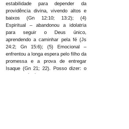
estabilidade para depender da 
providência divina, vivendo altos e 
baixos (Gn 12:10; 13:2); (4) 
Espiritual – abandonou a idolatria 
para seguir o Deus único, 
aprendendo a caminhar pela fé (Js 
24:2; Gn 15:6); (5) Emocional – 
enfrentou a longa espera pelo filho da 
promessa e a prova de entregar 
Isaque (Gn 21; 22). Posso dizer: o 
pai da fé é o rei da mudança. 
Concluo com as palavras de Oswald 
Chambers: “A fé não é entender para 
depois obedecer, mas obedecer para 
depois entender. Abraão moveu-se 
em direção ao desconhecido e sua 
vida foi transformada.” Amém.