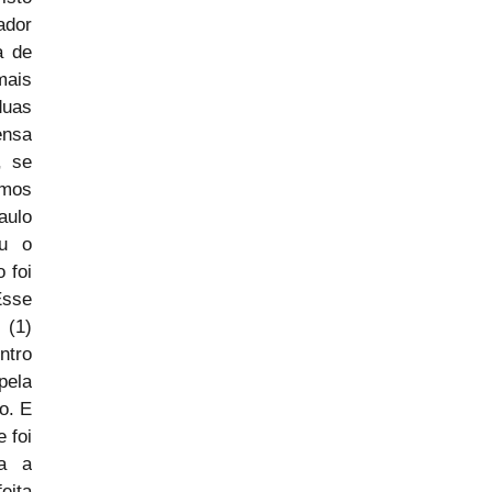
dor 
 de 
ais 
uas 
nsa 
 se 
mos 
ulo 
u o 
foi 
sse 
(1) 
tro 
ela 
. E 
foi 
a a 
ita 