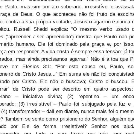
e Paulo, mas sim um ato soberano, irresistível e avassala
raça de Deus. O que aconteceu não foi fruto da escolha
o; contra a sua própria vontade, Jesus o agarrou e nunca m
oltou. Russell Shedd explica: “O mesmo verbo usado d
s (‘apreender / ser apreendido’) mostra que Paulo não pe
érito humano. Ele foi dominado pela graça e, por isso,
rça em responder. A vida cristã é sempre essa tensão: já fo
rados, mas ainda precisamos agarrar.” Não é à toa que Pa
reve em Efésios 3:1: “Por esta causa eu, Paulo, so
ioneiro de Cristo Jesus...” Em suma ele não foi conquistado 
rado por Cristo. Ele não o buscava; Cristo o buscou. E
rrar” de Cristo pode ser descrito em quatro aspectos: 
erano – iniciativa divina; (2) repentino – um encon
perado; (3) irresistível – Paulo foi subjugado pela luz e p
 (4) transformador – dali em diante, nunca mais foi o mesmo
? Também se sente como prisioneiro do Senhor, alguém que 
ado por Ele de forma irresistível? Senhor nos ajud
responder em tudo o que fazes por nós, em perfe