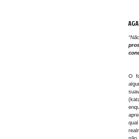
AGA
“Não
pro
conq
O fo
alg
suav
(kat
enqu
apre
qual
real
não 