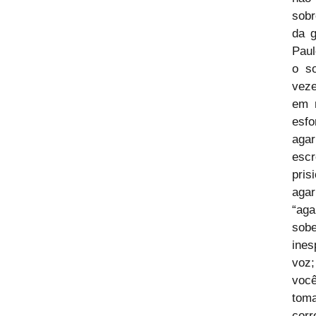
sobr
da g
Paul
o s
veze
em m
esfo
agar
esc
pris
agar
“aga
sob
ines
voz;
você
tom
cor