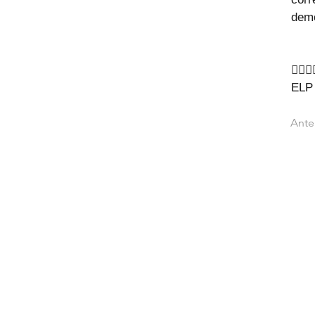
dem
🙇‍♂🙇
ELP
Ante