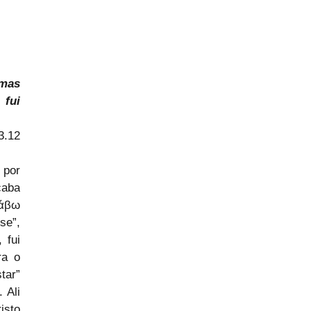
mas 
fui 
3.12
por 
aba 
άβω 
e”, 
fui 
a o 
ar” 
Ali 
sto 