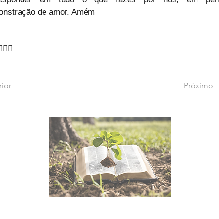
onstração de amor. Amém
‍♂🙇‍♂
rior
Próximo