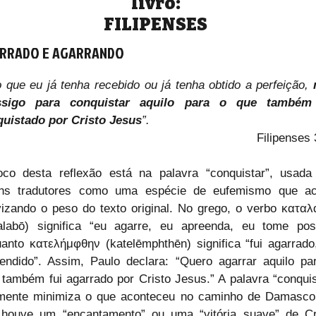
livro:
FILIPENSES
RRADO E AGARRANDO
 que eu já tenha recebido ou já tenha obtido a perfeição, 
ssigo para conquistar aquilo para o que também 
uistado por Cristo Jesus
”.
 Filipenses 
co desta reflexão está na palavra “conquistar”, usada 
uns tradutores como uma espécie de eufemismo que ac
izando o peso do texto original. No grego, o verbo καταλ
alabō) significa “eu agarre, eu apreenda, eu tome poss
anto κατελήμφθην (katelēmphthēn) significa “fui agarrado, 
endido”. Assim, Paulo declara: “Quero agarrar aquilo par
 também fui agarrado por Cristo Jesus.” A palavra “conquist
mente minimiza o que aconteceu no caminho de Damasco. 
houve um “encantamento” ou uma “vitória suave” de Cri