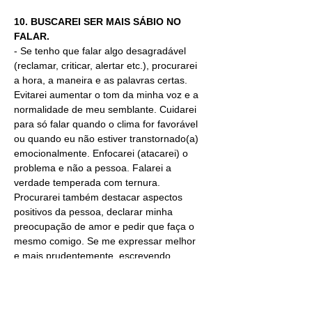
10. BUSCAREI SER MAIS SÁBIO NO 
FALAR.
- Se tenho que falar algo desagradável 
(reclamar, criticar, alertar etc.), procurarei 
a hora, a maneira e as palavras certas. 
Evitarei aumentar o tom da minha voz e a 
normalidade de meu semblante. Cuidarei 
para só falar quando o clima for favorável 
ou quando eu não estiver transtornado(a) 
emocionalmente. Enfocarei (atacarei) o 
problema e não a pessoa. Falarei a 
verdade temperada com ternura. 
Procurarei também destacar aspectos 
positivos da pessoa, declarar minha 
preocupação de amor e pedir que faça o 
mesmo comigo. Se me expressar melhor 
e mais prudentemente, escrevendo, 
preferirei
(Rm 14.19, 
1Pe 3.10,11
 e Hb 
10.11).