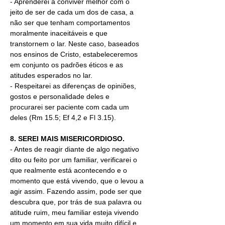
- Aprenderei a conviver melhor com o 
jeito de ser de cada um dos de casa, a 
não ser que tenham comportamentos 
moralmente inaceitáveis e que 
transtornem o lar. Neste caso, baseados 
nos ensinos de Cristo, estabeleceremos 
em conjunto os padrões éticos e as 
atitudes esperados no lar.
- Respeitarei as diferenças de opiniões, 
gostos e personalidade deles e 
procurarei ser paciente com cada um 
deles (Rm 15.5; Ef 4,2 e Fl 3.15).
8. SEREI MAIS MISERICORDIOSO.
- Antes de reagir diante de algo negativo 
dito ou feito por um familiar, verificarei o 
que realmente está acontecendo e o 
momento que está vivendo, que o levou a 
agir assim. Fazendo assim, pode ser que 
descubra que, por trás de sua palavra ou 
atitude ruim, meu familiar esteja vivendo 
um momento em sua vida muito difícil e 