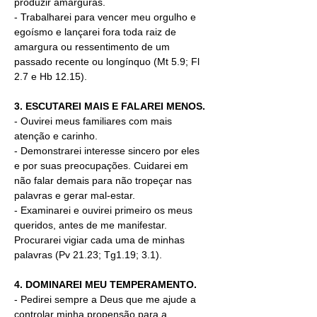
produzir amarguras.
- Trabalharei para vencer meu orgulho e 
egoísmo e lançarei fora toda raiz de 
amargura ou ressentimento de um 
passado recente ou longínquo (Mt 5.9; Fl 
2.7 e Hb 12.15).
3. ESCUTAREI MAIS E FALAREI MENOS.
-
Ouvirei meus familiares com mais 
atenção e carinho.
- Demonstrarei interesse sincero por eles 
e por suas preocupações. Cuidarei em 
não falar demais para não tropeçar nas 
palavras e gerar mal-estar.
- Examinarei e ouvirei primeiro os meus 
queridos, antes de me manifestar. 
Procurarei vigiar cada uma de minhas 
palavras (Pv 21.23; Tg1.19; 3.1).
4. DOMINAREI MEU TEMPERAMENTO.
-
Pedirei sempre a Deus que me ajude a 
controlar minha propensão para a 