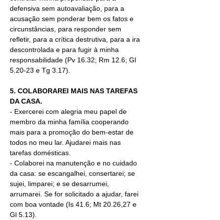
defensiva sem autoavaliação, para a 
acusação sem ponderar bem os fatos e 
circunstâncias, para responder sem 
refletir, para a crítica destrutiva, para a ira 
descontrolada e para fugir à minha 
responsabilidade (Pv 16.32; Rm 12.6; Gl 
5.20-23 e Tg 3.17).
5. COLABORAREI MAIS NAS TAREFAS 
DA CASA.
-
Exercerei com alegria meu papel de 
membro da minha família cooperando 
mais para a promoção do bem-estar de 
todos no meu lar. Ajudarei mais nas 
tarefas domésticas.
- Colaborei na manutenção e no cuidado 
da casa: se escangalhei, consertarei; se 
sujei, limparei; e se desarrumei, 
arrumarei. Se for solicitado a ajudar, farei 
com boa vontade (Is 41.6; Mt 20.26,27 e 
Gl 5.13).  