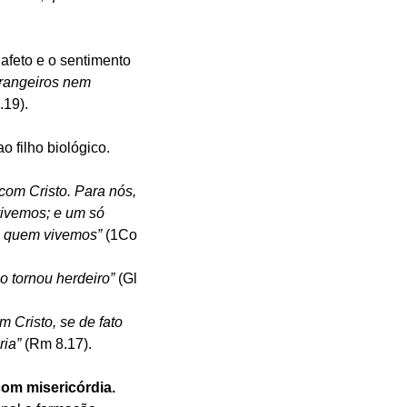
afeto e o sentimento 
trangeiros nem 
.19).
o filho biológico.
om Cristo. Para nós, 
ivemos; e um só 
e quem vivemos” 
(1Co 
o tornou herdeiro” 
(Gl 
 Cristo, se de fato 
ia” 
(Rm 8.17).
com misericórdia.