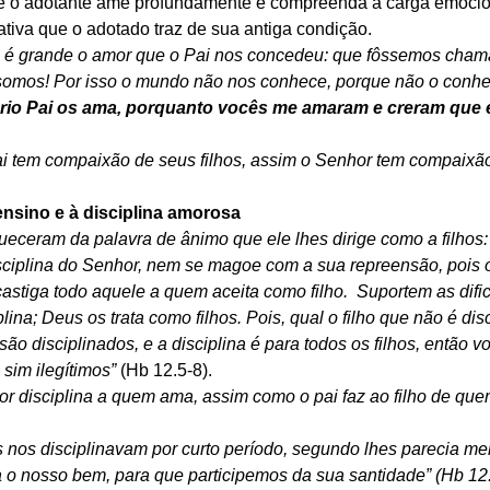
ue o adotante ame profundamente e compreenda a carga emocio
ativa que o adotado traz de sua antiga condição.
é grande o amor que o Pai nos concedeu: que fôssemos chama
 somos! Por isso o mundo não nos conhece, porque não o conhe
prio Pai os ama, porquanto vocês me amaram e creram que 
 tem compaixão de seus filhos, assim o Senhor tem compaixã
 ensino e à disciplina amorosa
eceram da palavra de ânimo que ele lhes dirige como a filhos: 
sciplina do Senhor, nem se magoe com a sua repreensão, pois o
astiga todo aquele a quem aceita como filho.  Suportem as dif
lina; Deus os trata como filhos. Pois, qual o filho que não é disc
ão disciplinados, e a disciplina é para todos os filhos, então v
 sim ilegítimos” 
(Hb 12.5-8).
or disciplina a quem ama, assim como o pai faz ao filho de que
 nos disciplinavam por curto período, segundo lhes parecia me
a o nosso bem, para que participemos da sua santidade” (Hb 12