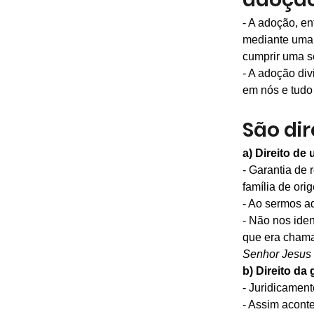
- A adoção, en
mediante uma d
cumprir uma sé
- A adoção div
em nós e tudo 
São dir
a) Direito d
- Garantia de 
família de ori
- Ao sermos a
- Não nos ide
que era chama
Senhor Jesus C
b) Direito da
- Juridicamente
- Assim aconte