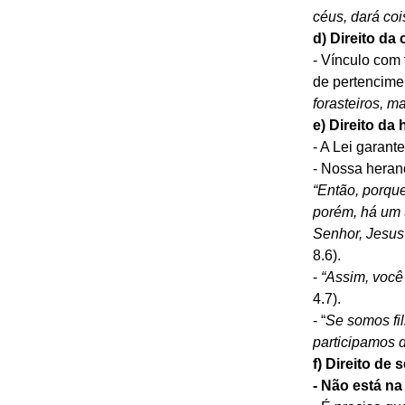
céus, dará coi
d) Direito da 
- Vínculo com 
de pertencimen
forasteiros, 
e) Direito da
- A Lei garant
- Nossa heran
“Então, porqu
porém, há um 
Senhor, Jesus
8.6).
- 
“Assim, você 
4.7).
- “
Se somos fil
participamos 
f) Direito d
- Não está na