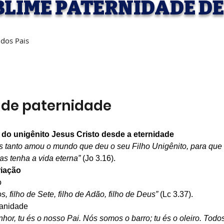
BLIME PATERNIDADE DE
 dos Pais
s de paternidade
o do unigênito Jesus Cristo desde a eternidade
s tanto amou o mundo que deu o seu Filho Unigênito, para que t
s tenha a vida eterna” 
(Jo 3.16).
riação
o
s, filho de Sete, filho de Adão, filho de Deus” 
(Lc 3.37).
anidade
hor, tu és o nosso Pai. Nós somos o barro; tu és o oleiro. Tod