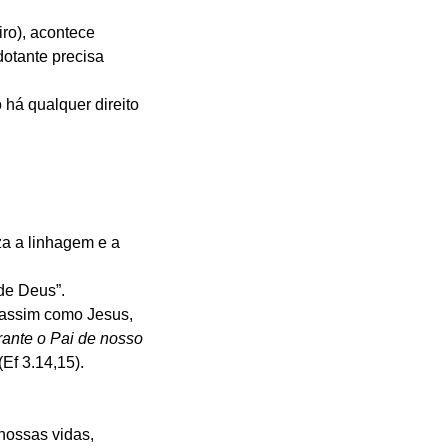
iro), acontece 
dotante precisa 
 há qualquer direito 
za a linhagem e a 
de Deus”.
 assim como Jesus, 
rante o Pai de nosso 
(Ef 3.14,15).
nossas vidas, 