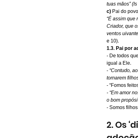
tuas mãos” (Is
c) 
Pai do pov
“É assim que r
Criador, que o
ventos uivant
e 10).
1.3. Pai por 
- De todos qu
igual a Ele.
- 
“Contudo, ao
tornarem filho
- “Fomos feito
- “Em amor no
o bom propósi
- Somos filhos
2. Os ‘
adoção