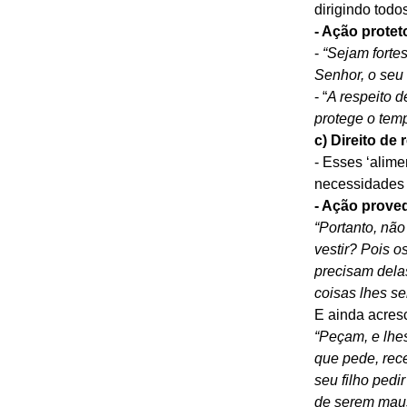
dirigindo tod
- Ação prote
- 
“Sejam forte
Senhor, o seu
- “
A respeito 
protege o tem
c) Direito de
- Esses ‘alime
necessidades b
- Ação prove
“Portanto, nã
vestir? Pois o
precisam delas
coisas lhes s
E ainda acres
“Peçam, e lhes
que pede, rece
seu filho pedi
de serem maus