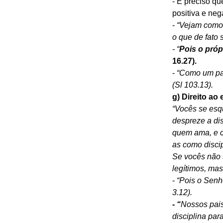
- É preciso q
positiva e neg
- 
“Vejam como 
o que de fato
- “
Pois o pró
16.27).
- 
“Como um pai
(Sl 103.13).
g) Direito ao
“Vocês se esqu
despreze a di
quem ama, e c
as como discip
Se vocês não s
legítimos, mas
- 
“Pois o Senh
3.12).
- “
Nossos pais
disciplina par