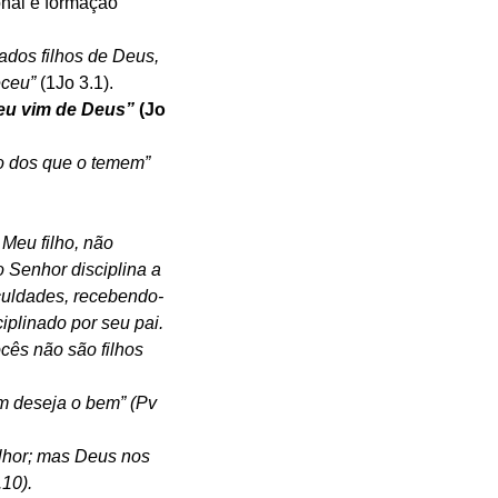
nal e formação 
dos filhos de Deus, 
ceu” 
(1Jo 3.1).
eu vim de Deus” 
(Jo 
o dos que o temem” 
Meu filho, não 
 Senhor disciplina a 
iculdades, recebendo-
iplinado por seu pai. 
ocês não são filhos 
m deseja o bem” (Pv 
lhor; mas Deus nos 
.10).