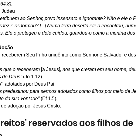
 64.8).
o Judeu
etribuem ao Senhor, povo insensato e ignorante? Não é ele o P
s fez e os formou? [...] Numa terra deserta ele o encontrou, num
es. Ele o protegeu e dele cuidou; guardou-o como a menina dos
adoção
e receberem Seu Filho unigênito como Senhor e Salvador e des
s que o receberam 
[a Jesus]
, aos que creram em seu nome, deu-
s de Deus” 
(Jo 1.12).
s”, adotados por Deus Pai.
s predestinou para sermos adotados como filhos por meio de Je
to da sua vontade” 
(Ef 1.5).
 de adoção por Jesus Cristo.
direitos’ reservados aos filhos de
.