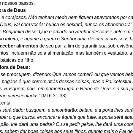
os nossos passos.
tora de Deus
s e corajosos. Não tenham medo nem fiquem apavorados por cau
 Deus, vai com vocês; nunca os deixará, nunca os abandonará” (
de Benjamim disse: Que o amado do Senhor descanse nele em s
po inteiro, e aquele a quem o Senhor ama descansa nos seus b
 receber alimentos
 de seu pai, a fim de garantir sua sobrevivênc
ntos’ incluem não só a alimentação, mas também o vestuário, a
ásicas do filho.
dora
de Deus:
o se preocupem, dizendo: Que vamos comer? ou que vamos be
s pagãos é que correm atrás dessas coisas; mas o Pai celestial
. Busquem, pois, em primeiro lugar o Reino de Deus e a sua jus
erão acrescentadas” 
(Mt 6.31-33).
centa:
 será dado; busquem, e encontrarão; batam, e a porta lhes será
be; o que busca, encontra; e àquele que bate, a porta será aber
r pão, lhe dará uma pedra? Ou se pedir peixe, lhe dará uma cob
, sabem dar boas coisas aos seus filhos, quanto mais o Pai de