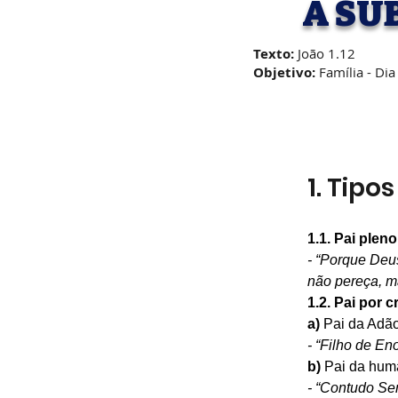
A SU
Texto:
João 1.12
Objetivo:
Família - Dia
1. Tipo
1.1. Pai plen
- “Porque Deu
não pereça, ma
1.2. Pai por c
a)
 Pai da Adã
- “Filho de Eno
b) 
Pai da hum
- “Contudo Sen