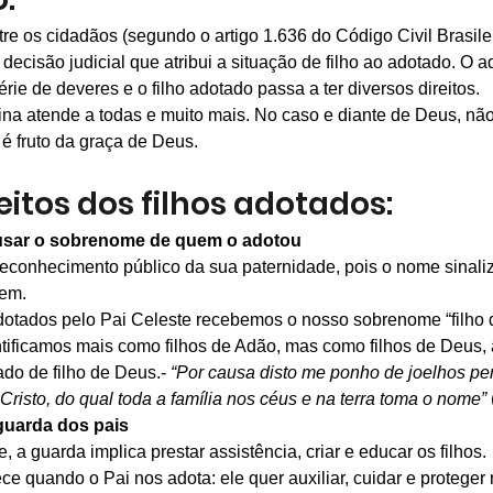
tre os cidadãos (segundo o artigo 1.636 do Código Civil Brasile
ecisão judicial que atribui a situação de filho ao adotado. O a
rie de deveres e o filho adotado passa a ter diversos direitos.
ina atende a todas e muito mais. No caso e diante de Deus, não
é fruto da graça de Deus.
eitos dos filhos adotados:
e usar o sobrenome de quem o adotou
reconhecimento público da sua paternidade, pois o nome sinali
gem.
dotados pelo Pai Celeste recebemos o nosso sobrenome “filho 
ntificamos mais como filhos de Adão, mas como filhos de Deus,
do de filho de Deus.- 
“Por causa disto me ponho de joelhos pe
risto, do qual toda a família nos céus e na terra toma o nome” 
 guarda dos pais
, a guarda implica prestar assistência, criar e educar os filhos.
ce quando o Pai nos adota: ele quer auxiliar, cuidar e proteger 