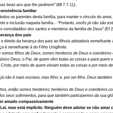
sas boas aos que lhe pedirem!” 
(Mt 7.7-11).
convivência familiar
todos os parentes desta família, para manter o vínculo do amor, 
to e inclusão naquela família. - 
“Portanto, vocês já não são es
mas concidadãos dos santos e membros da família de Deus” 
(Ef 2
 herança dos pais
e o direito da herança dos pais ao filho/a adotado/a semelhante a
ça é semelhante à do Filho Unigênito.
e somos filhos de Deus, somos herdeiros de Deus e coerdeiros c
único Deus, o Pai, de quem vêm todas as coisas e para quem v
 Cristo, por meio de quem vieram todas as coisas e por meio d
já não é mais escravo, mas filho; e, por ser filho, Deus também 
hos, então somos herdeiros; herdeiros de Deus e coerdeiros com
dos seus sofrimentos, para que também participemos da sua glór
e ser amado compassivamente
 Lei, mas está implícito. Ninguém deve adotar se não amar 