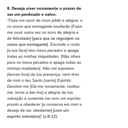
8. Deseja viver novamente o prazer de 
ser um perdoado e salvo.
“Faze-me ouvir de novo júbilo e alegria; e 
os ossos que esmagaste exultarão
 [Faze-
me ouvir outra vez os sons de alegria e 
de felicidade]
 [para que se regozijem os 
ossos que esmagaste]. 
Esconde o rosto 
[a tua face] dos meus pecados e apaga 
todas as minhas iniquidades.
 [Não olhes 
para os meus pecados e apaga todas as 
minhas maldades]. 
Não me expulses 
[lances fora] da tua presença, nem tires 
de mim o teu Santo [santo] Espírito. 
Devolve-me 
[Dá-me novamente, restitui-
me, torna a dar-me] 
a alegria da tua 
salvação e sustenta-me com um espírito 
pronto a obedecer 
[e conserva em mim o 
desejo de ser obediente] 
[com um 
espírito voluntário]” (v.8-12).