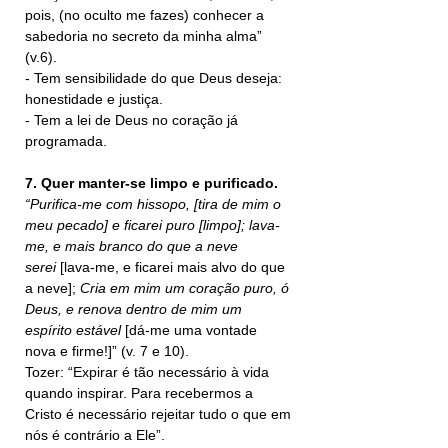
pois, (no oculto me fazes) conhecer a 
sabedoria no secreto da minha alma” 
(v.6).
- Tem sensibilidade do que Deus deseja: 
honestidade e justiça.
- Tem a lei de Deus no coração já 
programada.
7. Quer manter-se limpo e purificado.
“Purifica-me com hissopo, [tira de mim o 
meu pecado] e ficarei puro [limpo]; lava-
me, e mais branco do que a neve 
serei
 [lava-me, e ficarei mais alvo do que 
a neve]; 
Cria em mim um coração puro, ó 
Deus, e renova dentro de mim um 
espírito estável 
[dá-me uma vontade 
nova e firme!]” (v. 7 e 10).
Tozer: “Expirar é tão necessário à vida 
quando inspirar. Para recebermos a 
Cristo é necessário rejeitar tudo o que em 
nós é contrário a Ele”.