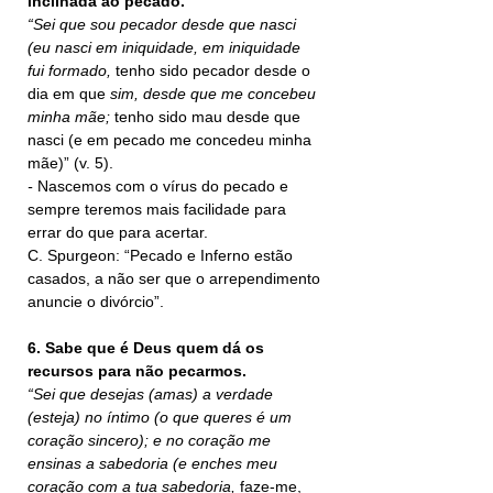
inclinada ao pecado.
“Sei que sou pecador desde que nasci 
(eu nasci em iniquidade, em iniquidade 
fui formado, 
tenho sido pecador desde o 
dia em que 
sim, desde que me concebeu 
minha mãe; 
tenho sido mau desde que 
nasci (e em pecado me concedeu minha 
mãe)” (v. 5).
- 
Nascemos com o vírus do pecado e 
sempre teremos mais facilidade para 
errar do que para acertar.
C. Spurgeon: “Pecado e Inferno estão 
casados, a não ser que o arrependimento 
anuncie o divórcio”.
6. Sabe que é Deus quem dá os 
recursos para não pecarmos.
“Sei que desejas (amas) a verdade 
(esteja) no íntimo (o que queres é um 
coração sincero); e no coração me 
ensinas a sabedoria (e enches meu 
coração com a tua sabedoria, 
faze-me, 