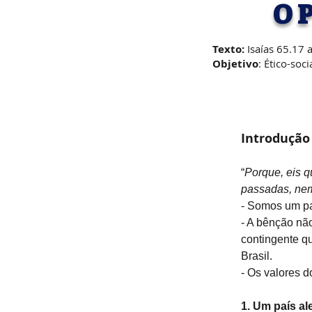
O 
Texto:
Isaías 65.17 
Objetivo
: Ético-soci
Introdução
“
Porque, eis q
passadas, nem
- Somos um pa
- A bênção nã
contingente q
Brasil. 
- Os valores 
1. Um país al