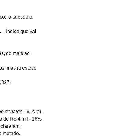
 falta esgoto, 
- Índice que vai 
es, do mais ao 
os, m
as já esteve 
,827; 
ão debalde”
 (v. 23a).
 de R$ 4 mil - 16% 
eclararam;
a metade.