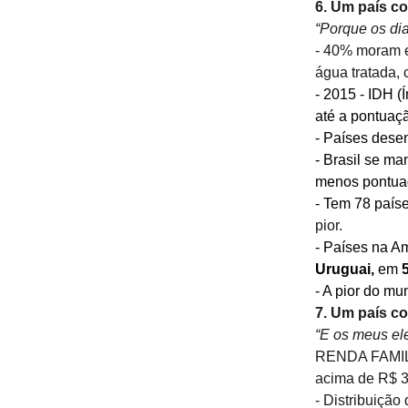
6. Um país co
“Porque os di
- 40% moram e
água tratada, 
- 2015 - IDH 
até a pontuaçã
- Países desen
- Brasil se ma
menos pontua
- Tem 78 país
pior.
- Países na Am
Uruguai,
 em 
5
- A pior do mu
7. Um país co
“E os meus el
RENDA FAMILIA
acima de R$ 3
- Distribuiçã