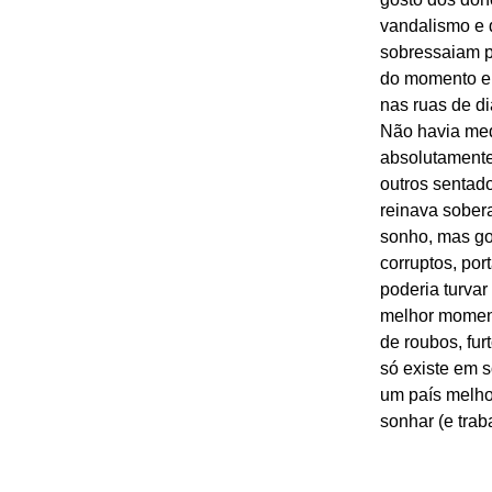
vandalismo e 
sobressaiam po
do momento e 
nas ruas de di
Não havia med
absolutamente
outros sentad
reinava sober
sonho, mas gos
corruptos, por
poderia turva
melhor moment
de roubos, fur
só existe em 
um país melhor
sonhar (e trab