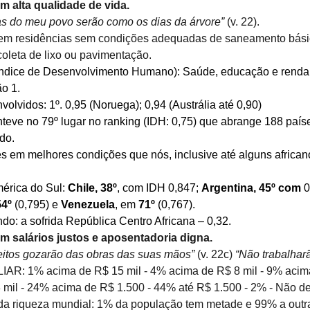
m alta qualidade de vida.
as do meu povo serão como os dias da árvore”
 (v. 22).
m residências sem condições adequadas de saneamento básico:
coleta de lixo ou pavimentação.
(Índice de Desenvolvimento Humano): Saúde, educação e renda.  
o 1.
volvidos: 1º. 0,95 (Noruega); 0,94 (Austrália até 0,90)
nteve no 79º lugar no ranking (IDH: 0,75) que abrange 188 país
do.
es em melhores condições que nós, inclusive até alguns african
érica do Sul: 
Chile, 38º
, com IDH 0,847; 
Argentina, 45º com
 0
4º 
(0,795) e 
Venezuela
, em 
71º 
(0,767).
ndo: a sofrida República Centro Africana – 0,32.
m salários justos e aposentadoria digna.
eitos gozarão das obras das suas mãos”
 (v. 22c) 
“Não trabalhar
R: 1% acima de R$ 15 mil - 4% acima de R$ 8 mil - 9% acima
 mil - 24% acima de R$ 1.500 - 44% até R$ 1.500 - 2% - Não d
o da riqueza mundial: 1% da população tem metade e 99% a outr