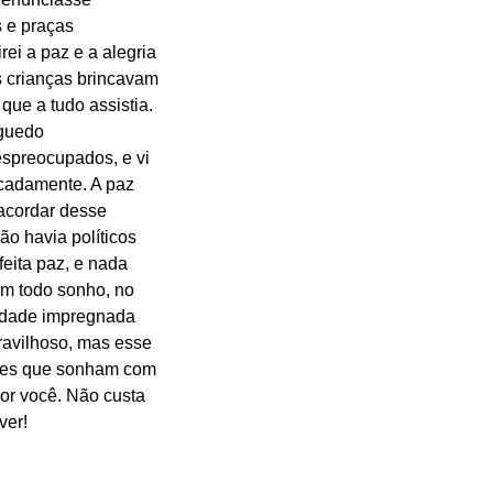
 e praças 
ei a paz e a alegria 
 crianças brincavam 
que a tudo assistia. 
guedo 
espreocupados, e vi 
cadamente. A paz 
acordar desse 
o havia políticos 
eita paz, e nada 
em todo sonho, no 
lidade impregnada 
ravilhoso, mas esse 
eles que sonham com 
or você. Não custa 
ver!