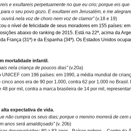
reis e exultareis perpetuamente no que eu crio; porque eis que
 para o seu povo gozo. E exultarei em Jerusalém, e me alegrare
 ouvirá nela voz de choro nem voz de clamor”
 (v.18 e 19)
cou o nível de felicidade de seus moradores em 155 países: em 
osições abaixo do ranking de 2015. Está na 22ª, acima da Argen
, da França (31ª) e da Espanha (34ª). Os Estados Unidos ocupam
m mortalidade infantil.
ais nela criança de poucos dias”
 (v.20a)
 do UNICEF com 196 países: em 1990, a média mundial de crian
cinco anos era de 90 por 1.000, contra 62 por 1.000 no Brasil.
 48 por mil, contra a marca brasileira de 14 por mil, represen
 alta expectativa de vida.
ue não cumpra os seus dias; porque o menino morrerá de cem 
m anos será amaldiçoado”
 (v. 20b)
ses desenvolvidos: 80 a 83 anos - Países pobres – Centro da Á