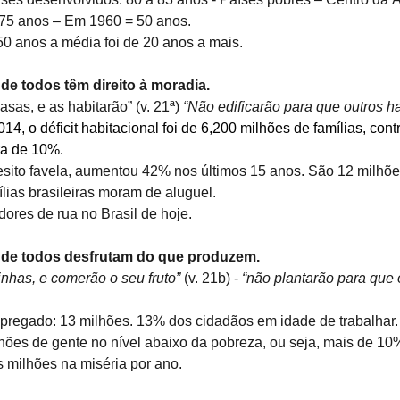
, 75 anos – Em 1960 = 50 anos.
50 anos a média foi de 20 anos a mais.
de todos têm direito à moradia.
asas, e as habitarão” (v. 21ª) 
“Não edificarão para que outros h
14, o déficit habitacional foi de 6,200 milhões de famílias, con
ra de 10%.
esito favela, aumentou 42% nos últimos 15 anos. São 12 milhõe
lias brasileiras moram de aluguel.
dores de rua no Brasil de hoje.
nde todos desfrutam do que produzem.
inhas, e comerão o seu fruto”
 (v. 21b) - 
“não plantarão para que
mpregado: 13 milhões. 13% dos cidadãos em idade de trabalhar.
hões de gente no nível abaixo da pobreza, ou seja, mais de 10
ês milhões na miséria por ano.