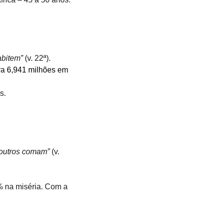
abitem”
 (v. 22ª).
tra 6,941 milhões em 
s.
 outros comam”
 (v. 
% na miséria. Com a 