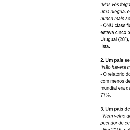
“Mas vós folga
uma alegria, e
nunca mais se
- ONU classifi
estava cinco p
Uruguai (28ª)
lista.
2. Um país se
“Não haverá m
- O relatório
com menos de 
mundial era de
77%.
3. Um país de
“Nem velho q
pecador de ce
- Em 2016, paí