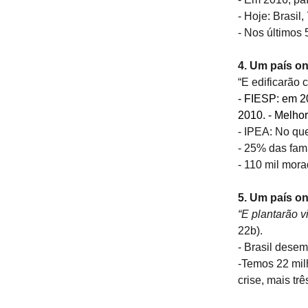
- Hoje: Brasil
- Nos últimos 
4. Um país on
“E edificarão c
- FIESP: em 20
2010. - Melho
- IPEA: No qu
- 25% das famí
- 110 mil mora
5. Um país o
“E plantarão v
22b).
- Brasil dese
-Temos 22 mil
crise, mais tr