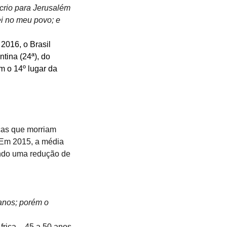
 crio para Jerusalém 
i no meu povo; e 
2016, o Brasil 
tina (24ª), do 
 o 14º lugar da 
ças que morriam 
 Em 2015, a média 
tando uma redução de 
anos; porém o 
frica – 45 a 50 anos.