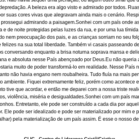
depredação. A beleza era algo visto e admirado por todos. Ruas
r suas cores vivas que alegravam ainda mais o cenário. Respir
prossegui admirando a paisagem.Sonhei com um país onde as
a e de noite protegidas pelas luzes da rua, e por uma lua tímida 
o nem preocupação dos pais, e as crianças sorriam no seu fol
 felizes na sua total liberdade. Também vi casais passeando d
os conversando enquanto a brisa noturna soprava mansa e deli
ana e absoluta nesse País abençoado por 
Deus.Eu
 não queria 
taria muito de poder transformá-lo em realidade. Nesse País nã
tanto não havia engano nem roubalheira. Tudo fluía na mais perf
r o ambiente. Fiquei extremamente feliz, porém como acontece 
o tive que acordar, e então me deparei com a nossa triste rea
tos, violência, miséria e desigualdades.Sonhei com um país ma
sonhos. Entretanto, ele pode ser construído a cada dia por aqu
. Ele pode ser idealizado e pode ser materializado por mim e p
alhar) pela materialização de um país assim. É esse o nosso de
CLIC - Centro de Liderança Cristã/Criativa