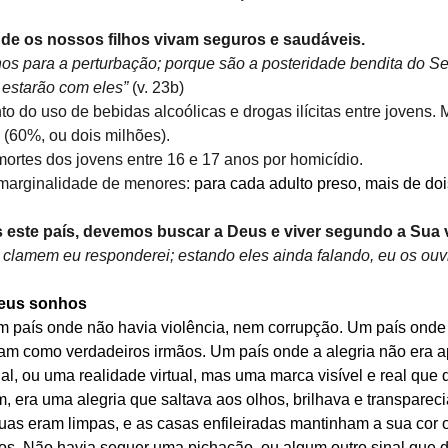
nde os nossos filhos vivam seguros e saudáveis.
hos para a perturbação; porque são a posteridade bendita do Se
estarão com eles”
 (v. 23b)
o do uso de bebidas alcoólicas e drogas ilícitas entre jovens.
 (60%, ou dois milhões).
ortes dos jovens entre 16 e 17 anos por homicídio.
marginalidade de menores: 
para cada adulto preso, mais de do
s este país, devemos buscar a Deus e viver segundo a Sua 
 clamem eu responderei; estando eles ainda falando, eu os ouvi
meus sonhos
 país onde não havia violência, nem corrupção. Um país onde
vam como verdadeiros irmãos. Um país onde a alegria não era 
al, ou uma realidade virtual, mas uma marca visível e real que
, era uma alegria que saltava aos olhos, brilhava e transparec
uas eram limpas, e as casas enfileiradas mantinham a sua cor o
os. Não havia sequer uma pichação, ou algum outro sinal que 