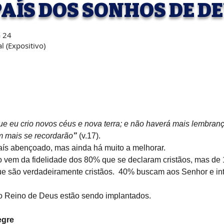
PAÍS DOS SONHOS DE D
a 24
al (Expositivo)
ue eu crio novos céus e nova terra; e não haverá mais lembranç
 mais se recordarão
”
(v.17).
ís abençoado, mas ainda há muito a melhorar.
o vem da fidelidade dos 80% que se declaram cristãos, mas de 1
ue são verdadeiramente cristãos.  40% buscam aos Senhor e in
do Reino de Deus estão sendo implantados.
egre