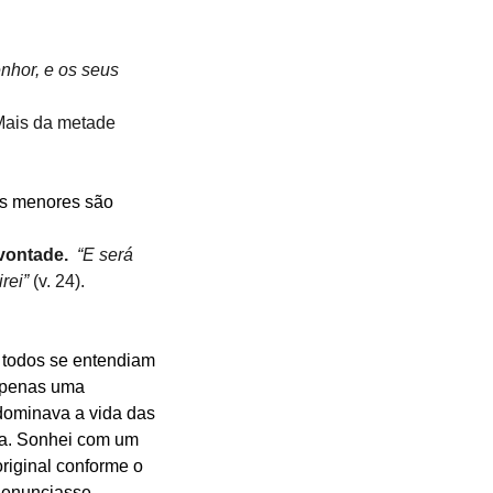
nhor, e os seus 
 Mais da metade 
is menores são 
vontade. 
“E será 
rei”
 (v. 24).
 todos se entendiam 
apenas uma 
 dominava a vida das 
ia. Sonhei com um 
riginal conforme o 
denunciasse 