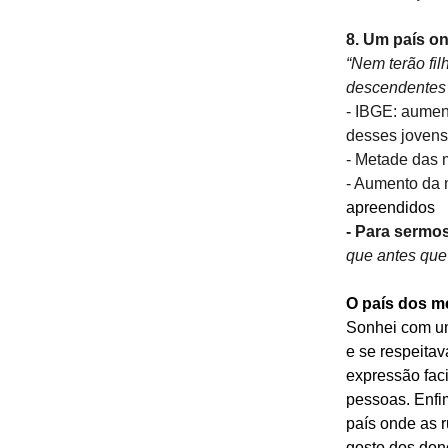
8. Um país o
“Nem terão fil
descendentes 
- IBGE: aument
desses jovens
- Metade das m
- Aumento da 
apreendidos
- Para sermo
que antes que
O país dos 
Sonhei com um
e se respeita
expressão faci
pessoas. Enfim
país onde as r
gosto dos don