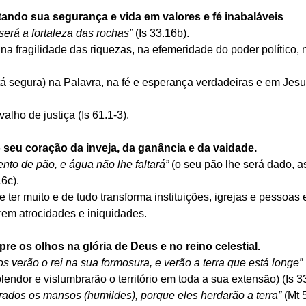
ando sua segurança e vida em valores e fé inabaláveis
será a fortaleza das rochas”
(Is 33.16b).
 na fragilidade das riquezas, na efemeridade do poder político,
tá segura) na Palavra, na fé e esperança verdadeiras e em Jes
rvalho de justiça (Is 61.1-3).
seu coração da inveja, da ganância e da vaidade. 
nto de pão, e água não lhe faltará”
 (o seu pão lhe será dado, 
16c).
e ter muito e de tudo transforma instituições, igrejas e pessoas 
rem atrocidades e iniquidades.
re os olhos na glória de Deus e no reino celestial.
s verão o rei na sua formosura, e verão a terra que está longe”
lendor e vislumbrarão o território em toda a sua extensão) (Is 3
ados os mansos (humildes), porque eles herdarão a terra”
 (Mt 