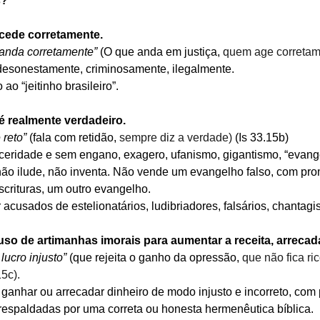
s?
ocede corretamente.
anda corretamente”
 (O que anda em justiça, 
quem age corretam
desonestamente, criminosamente, ilegalmente.
ao “jeitinho brasileiro”.
 é realmente verdadeiro.
 reto”
 (fala com retidão, 
sempre diz a verdade)
 (Is 33.15b)
nceridade e sem engano, exagero, ufanismo, gigantismo, “evang
não ilude, não inventa. Não vende um evangelho falso, com pr
crituras, um outro evangelho.  
acusados de estelionatários, ludibriadores, falsários, chantagis
uso de artimanhas imorais para aumentar a receita, arrecada
lucro injusto”
 (que rejeita o ganho da opressão, 
que não fica ri
15c).
 ganhar ou arrecadar dinheiro de modo injusto e incorreto, com
 respaldadas por uma correta ou honesta hermenêutica bíblica. 