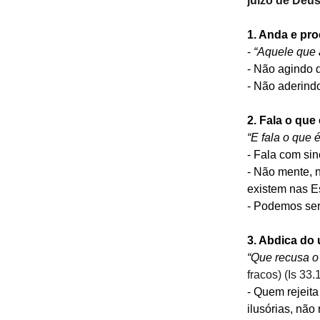
juízo de Deu
1. Anda e pr
- 
“Aquele que 
- Não agindo 
- Não aderindo 
2. Fala o que
“E fala o que é
- Fala com si
- Não mente, 
existem nas Es
- Podemos ser 
3. Abdica do 
“Que recusa o 
fracos) (Is 33.
- Quem rejeita
ilusórias, não