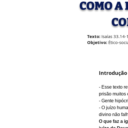
COMO A 
CO
Texto:
Isaías 33.14-1
Objetivo:
Ético-soci
Introdução
- Esse texto r
prisão muitos 
- Gente hipóc
- O juízo huma
divino não fal
O que faz a i