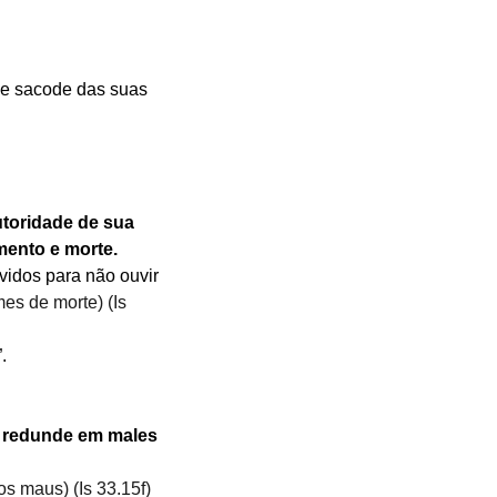
e sacode das suas 
utoridade de sua 
mento e morte.
vidos para não ouvir 
es de morte) (Is 
.
e redunde em males 
s maus) (Is 33.15f)