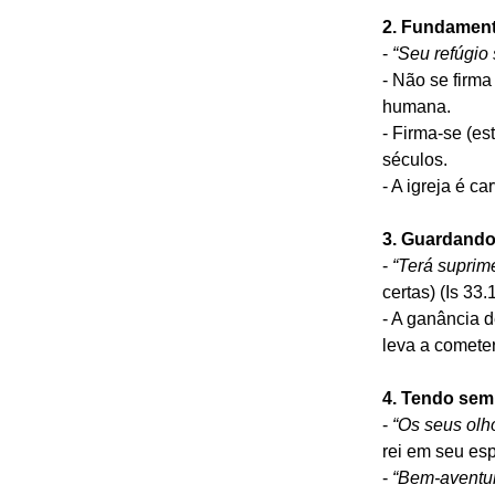
2. Fundament
- 
“Seu refúgio 
- Não se firma
humana.
- Firma-se (es
séculos.
- A igreja é ca
3. Guardando 
- 
“Terá suprime
certas) (Is 33.
- A ganância d
leva a comete
4. Tendo semp
- 
“Os seus olho
rei em seu esp
- 
“Bem-aventur