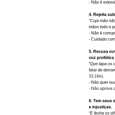
- Não é extors
4. Rejeita s
“Cuja mão não
mãos todo o p
- Não é corrup
- Cuidado com
5. Recusa ouv
voz profétic
“Que tapa os 
falar de derr
33.16e).
- Não quer ouv
- Não aprova a
6. Tem seus 
e injustiças. 
“E fecha os o