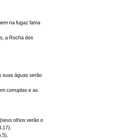
 nem na fugaz fama 
us, a Rocha dos 
as suas águas serão 
em corruptas e as 
 (seus olhos verão o 
3.17).
5.5).