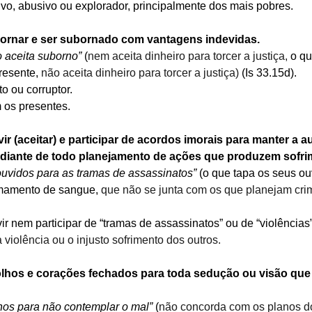
ivo, abusivo ou explorador, principalmente dos mais pobres.
ubornar e ser subornado com vantagens indevidas.
 aceita suborno” 
(
nem aceita dinheiro para torcer a justiça, 
o qu
resente, 
não aceita dinheiro para torcer a justiça)
 (Is 33.15d).
to ou corruptor.
 os presentes.
ir (aceitar) e participar de acordos imorais para manter a a
a diante de todo planejamento de ações que produzem sofri
ouvidos para as tramas de assassinatos”
 (o que tapa os seus ou
amamento de sangue, 
que não se junta com os que planejam crim
ir nem participar de “tramas de assassinatos” ou de “violências”
 violência ou o injusto sofrimento dos outros.
olhos e corações fechados para toda sedução ou visão qu
lhos para não contemplar o mal”
 (
não concorda com os planos do