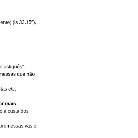
ente)
 (Is 33.15ª).
elastiquês”.
omessas que não 
tas etc.
r mais. 
co à custa dos 
 promessas vãs e 