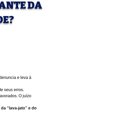
IANTE DA
DE?
denuncia e leva à 
e seus erros.
avorados. O juízo 
da “lava-jato” e do 