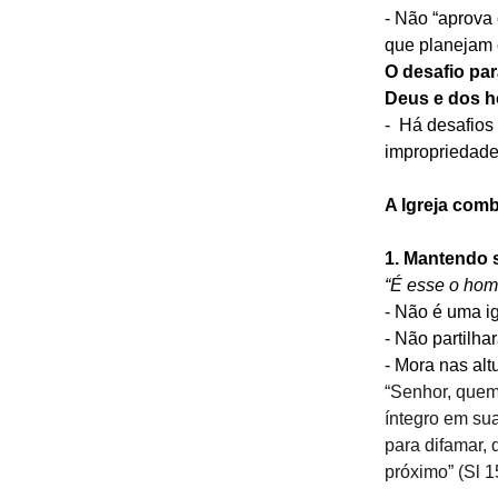
- Não “aprova
que planejam 
O desafio par
Deus e dos 
-  Há desafio
impropriedades
A Igreja com
1. Mantendo s
“É esse o hom
- Não é uma ig
- Não partilha
- Mora nas alt
“Senhor, quem
íntegro em sua
para difamar,
próximo” (Sl 1