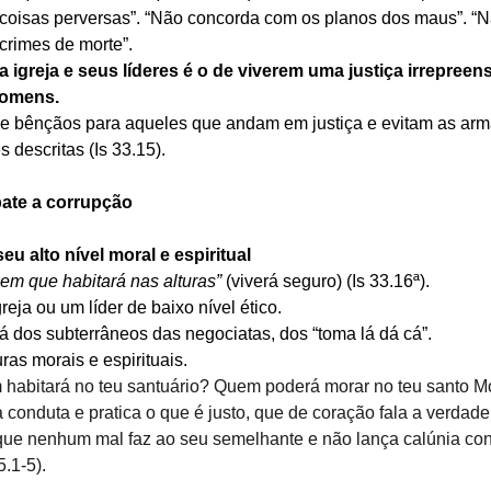
 coisas perversas”. “Não concorda com os planos dos maus”. “N
crimes de morte”.
a igreja e seus líderes é o de viverem uma justiça irrepreens
homens.
s e bênçãos para aqueles que andam em justiça e evitam as arm
 descritas (Is 33.15).
bate a corrupção
eu alto nível moral e espiritual
em que habitará nas alturas”
 (viverá seguro) (Is 33.16ª).
reja ou um líder de baixo nível ético.
rá dos subterrâneos das negociatas, dos “toma lá dá cá”.
uras morais e espirituais.
 habitará no teu santuário? Quem poderá morar no teu santo M
 conduta e pratica o que é justo, que de coração fala a verdade
 que nenhum mal faz ao seu semelhante e não lança calúnia con
5.1-5).