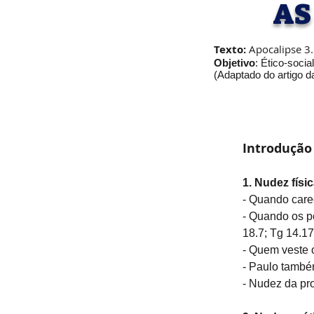
AS
Texto:
Apocalipse 3
Objetivo
: Ético-socia
(Adaptado do artigo d
Introdução
1. Nudez físi
- Quando care
- Quando os po
18.7; Tg 14.17
- Quem veste 
- Paulo també
- Nudez da pr