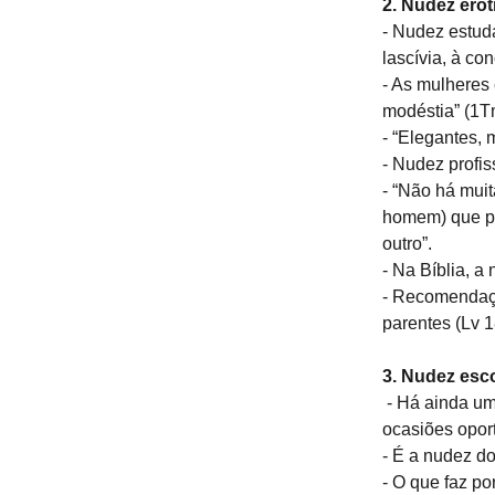
2. Nudez erót
- Nudez estud
lascívia, à co
- As mulheres 
modéstia” (1T
- “Elegantes,
- Nudez profis
- “Não há muit
homem) que por
outro”.
- Na Bíblia, a
- Recomendaçõ
parentes (Lv 1
3. Nudez esc
- Há ainda u
ocasiões opor
- É a nudez do
- O que faz po