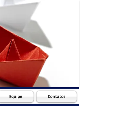
Equipe
Contatos