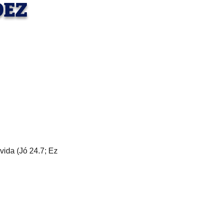
DEZ
ida (Jó 24.7; Ez 