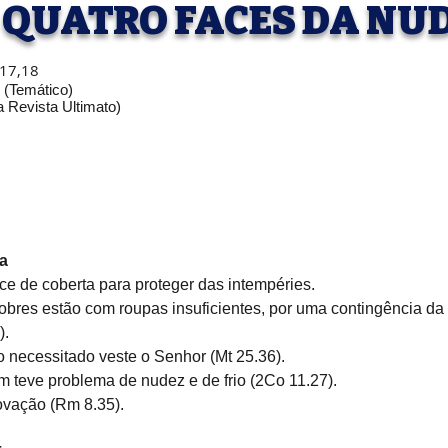
 QUATRO FACES DA NU
.17,18
l (Temático)
a Revista Ultimato)
ca
ce de coberta para proteger das intempéries.
bres estão com roupas insuficientes, por uma contingência da v
).
o necessitado veste o Senhor (Mt 25.36).
m teve problema de nudez e de frio (2Co 11.27).
ovação (Rm 8.35).