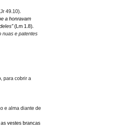
Jr 49.10).
ue a honravam 
deles”
 (Lm 1.8).
o nuas e patentes 
 para cobrir a 
ão e alma diante de 
 as vestes brancas 