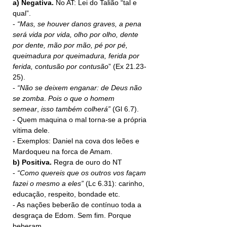
a) Negativa. 
No AT: Lei do Talião “tal e 
qual”.
- 
“Mas, se houver danos graves, a pena 
será vida por vida, olho por olho, dente 
por dente, mão por mão, pé por pé, 
queimadura por queimadura, ferida por 
ferida, contusão por contusão
” (Ex 21.23-
25).
- 
“Não se deixem enganar: de
Deus não 
se zomba
. 
Pois o que o homem 
semear
, 
isso também colherá”
 (Gl 6.7).
- Quem maquina o mal torna-se a própria 
vítima dele.
- Exemplos: Daniel na cova dos leões e 
Mardoqueu na forca de Amam.
b) Positiva. 
Regra de ouro do NT
-
“Como quereis que os outros vos façam 
fazei o mesmo a eles”
 (Lc 6.31): carinho, 
educação, respeito, bondade etc.
- As nações beberão de contínuo toda a 
desgraça de Edom. Sem fim. Porque 
beberam.