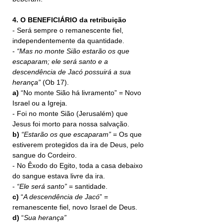
4. O BENEFICIÁRIO da retribuição
- Será sempre o remanescente fiel, 
independentemente da quantidade.
- 
“Mas no monte Sião estarão os que 
escaparam; ele será santo e a 
descendência de Jacó possuirá a sua 
herança” 
(Ob 17).
a)
 “No monte Sião há livramento” = Novo 
Israel ou a Igreja.
- Foi no monte Sião (Jerusalém) que 
Jesus foi morto para nossa salvação.
b)
“Estarão os que escaparam” 
= Os que 
estiverem protegidos da ira de Deus, pelo 
sangue do Cordeiro.
- No Êxodo do Egito, toda a casa debaixo 
do sangue estava livre da ira.
- 
“Ele será santo”
 = santidade.
c)
 “
A descendência de Jacó
” = 
remanescente fiel, novo Israel de
Deus.
d)
 “
Sua herança”