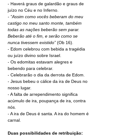
- Haverá graus de galardão e graus de 
juízo no Céu e no Inferno.
- “Assim como vocês beberam do meu 
castigo no meu santo monte, também 
todas as nações beberão sem parar. 
Beberão até o fim, e serão como se 
nunca tivessem existido” 
(Ob 16).
- Edom celebrou com bebida a tragédia 
ou juízo divino sobre Israel.
- Os edomitas estavam alegres e 
bebendo para celebrar.     
- Celebrarão o dia da derrota de Edom.
- Jesus bebeu o cálice da ira de Deus no 
nosso lugar.
- A falta de arrependimento significa 
acúmulo de ira, poupança de ira, contra 
nós.
- A ira de Deus é santa. A ira do homem é 
carnal.
Duas possibilidades de retribuição: