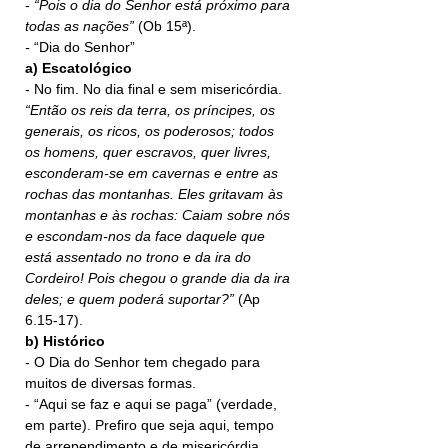
- 
“Pois o dia do Senhor está próximo para 
todas as nações” 
(Ob 15ª).
- 
“Dia do Senhor”
a)
Escatológico
- No fim. No dia final e sem misericórdia.
“Então os reis da terra, os príncipes, os 
generais, os ricos, os poderosos; todos 
os homens, quer escravos, quer livres, 
esconderam-se em cavernas e entre as 
rochas das montanhas. Eles gritavam às 
montanhas e às rochas: Caiam sobre nós 
e escondam-nos da face daquele que 
está assentado no trono e da ira do 
Cordeiro! Pois chegou o grande dia da ira 
deles; e quem poderá suportar?” 
(Ap 
6.15-17).
b)
Histórico
- O Dia do Senhor tem chegado para 
muitos de diversas formas.
- “Aqui se faz e aqui se paga” (verdade, 
em parte). Prefiro que seja aqui, tempo 
de arrependimento e de misericórdia.