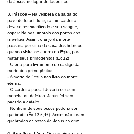
de Jesus, no lugar de todos nós.
3.
Páscoa
 – Na véspera da saída do 
povo de Israel do Egito, um cordeiro 
deveria ser sacrificado e seu sangue, 
aspergido nos umbrais das portas dos 
israelitas. Assim, o anjo da morte 
passaria por cima da casa dos hebreus 
quando visitasse a terra do Egito, para 
matar seus primogênitos (Êx 12).
- Oferta para livramento do castigo da 
morte dos primogênitos.
- A morte de Jesus nos livra da morte 
eterna.
- O cordeiro pascal deveria ser sem 
mancha ou defeitos. Jesus foi sem 
pecado e defeito.
- Nenhum de seus ossos poderia ser 
quebrado (Êx 12.5,46). Assim não foram 
quebrados os ossos de Jesus na cruz.
4. Sacrifício diário
. Os cordeiros eram 