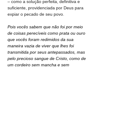
– como a solução perfeita, definitiva e 
suficiente, providenciada por Deus para 
expiar o pecado de seu povo.
Pois vocês sabem que não foi por meio 
de coisas perecíveis como prata ou ouro 
que vocês foram redimidos da sua 
maneira vazia de viver que lhes foi 
transmitida por seus antepassados, mas 
pelo precioso sangue de Cristo, como de 
um cordeiro sem mancha e sem 
defeito,
conhecido antes da criação do 
mundo, revelado nestes últimos tempos 
em favor de vocês 
(1Pe 1.18-20).
- No Apocalipse, Cristo é referido 28 
vezes como Cordeiro de Deus.
- Se em outras referências Cristo aparece 
como o Cordeiro que sofre, no Apocalipse 
Ele aparece como o Cordeiro exaltado e 
vitorioso.
- Em Apocalipse 3.18,
Jesus é 